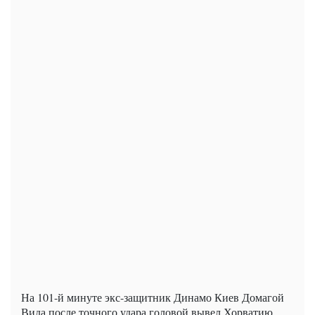
На 101-й минуте экс-защитник Динамо Киев Домагой
Вида после точного удара головой вывел Хорватию