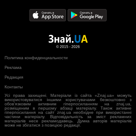
© 2015 - 2026
Политика конфиденциальности
Реклама
Редакция
Контакты
Усі права захищені. Матеріали із сайта «Znaj.ua» можуть
використовуватися іншими користувачами безкоштовно з
обов’язковим активним гіперпосиланням на znaj.ua,
розміщеним в першому абзаці матеріалу. Також активне
гіперпосилання на сайт znaj.ua необхідне при використанні
частини матеріалу. Відповідальність за зміст рекламних
матеріалів несе рекламодавець. Думка авторів матеріалів
може не збігатися з позицією редакції.