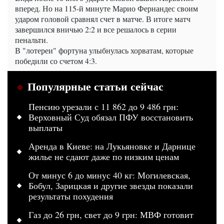
вперед. Но на 115-й минуте Марио Фернандес своим
ударом головой сравнял счет в матче. В итоге матч
завершился вничью 2:2 и все решалось в серии
пенальти.
В "лотереи" фортуна улыбнулась хорватам, которые
победили со счетом 4:3.
Популярные статьи сейчас
Пенсию урезали с 11 862 до 9 486 грн:
Верховный Суд обязал ПФУ восстановить
выплаты
Аренда в Киеве: на Лукьяновке и Дарнице
жилье не сдают даже по низким ценам
От минус 6 до минус 40 кг: Могилевская,
Бобул, Зарицкая и другие звезды показали
результаты похудения
Газ до 26 грн, свет до 9 грн: МВФ готовит