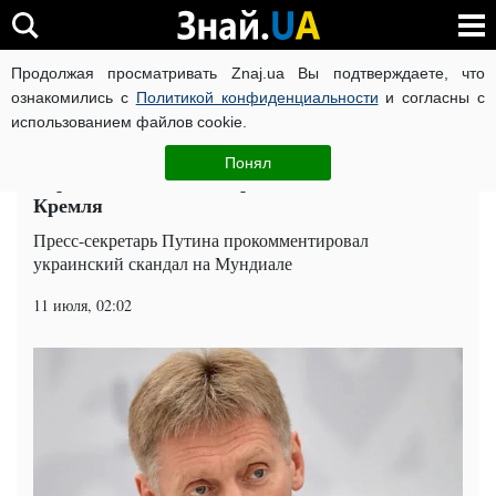
Продолжая просматривать Znaj.ua Вы подтверждаете, что
ВОЙНА РОССИИ ПРОТИВ УКРАИНЫ
КОРОНАВИРУС В 
ознакомились с
Политикой конфиденциальности
и согласны с
использованием файлов cookie.
Главная
Мир
ЧИТАТИ УКРАЇНСЬКОЮ
Понял
Хорватское "Слава Украине!" докатилось до
Кремля
Пресс-секретарь Путина прокомментировал
украинский скандал на Мундиале
11 июля, 02:02