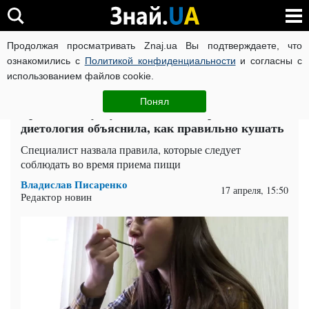
Продолжая просматривать Znaj.ua Вы подтверждаете, что
ВОЙНА РОССИИ ПРОТИВ УКРАИНЫ
КОРОНАВИРУС В 
ознакомились с
Политикой конфиденциальности
и согласны с
использованием файлов cookie.
Главная
Здоровье
ЧИТАТИ УКРАЇНСЬКОЮ
Понял
Вредите желудку каждый день: врач-
диетология объяснила, как правильно кушать
Специалист назвала правила, которые следует
соблюдать во время приема пищи
Владислав Писаренко
17 апреля, 15:50
Редактор новин