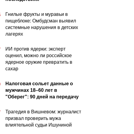
Гнилые фрукты и муравьи в
5
пищеблоке: Омбудсман выявил
системные нарушения в детских
лагерях
ИИ против ядерки: эксперт
7
оценил, можно ли российское
ядерное оружие превратить в
сахар
Налоговая сольет данные о
0
мужчинах 18–60 лет в
"Оберег": 90 дней на передачу
Трагедия в Вишневом: журналист
7
призвал проверить мужа
влиятельной судьи Ишуниной