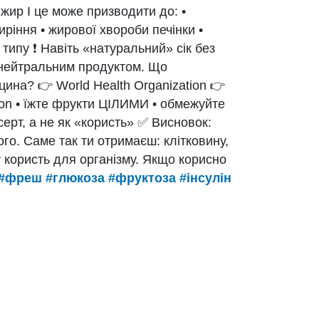
жир І це може призводити до: •
иріння • жирової хвороби печінки •
 типу ❗ Навіть «натуральний» сік без
 нейтральним продуктом. Що
ина? 👉 World Health Organization 👉
ion • їжте фрукти ЦІЛИМИ • обмежуйте
серт, а не як «користь» ✅ Висновок:
ого. Саме так ти отримаєш: клітковину,
 користь для організму. Якщо корисно
#фреш
#глюкоза
#фруктоза
#інсулін