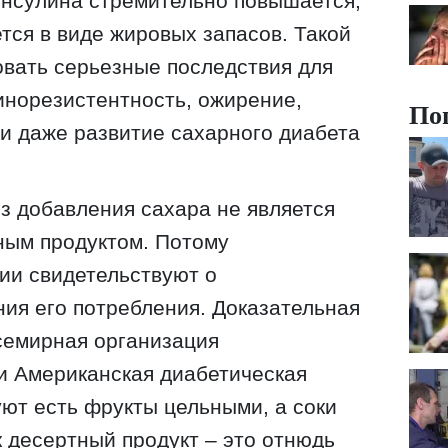
инсулина стремительно повышается,
тся в виде жировых запасов. Такой
вать серьезные последствия для
инорезистентность, ожирение,
По
и даже развитие сахарного диабета
з добавления сахара не является
ным продуктом. Потому
ии свидетельствуют о
ия его потребления. Доказательная
семирная организация
и Американская диабетическая
уют есть фрукты цельными, а соки
к десертный продукт – это отнюдь