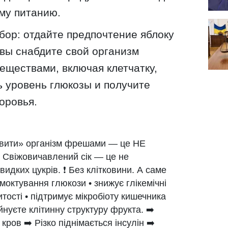
му питанию.
ор: отдайте предпочтение яблоку
 вы снабдите свой организм
ществами, включая клетчатку,
 уровень глюкозы и получите
оровья.
вити» організм фрешами — це НЕ
⬇️ Свіжовичавлений сік — це не
видких цукрів. ❗ Без клітковини. А саме
смоктування глюкози • знижує глікемічні
итості • підтримує мікробіоту кишечника
йнуєте клітинну структуру фрукта. ➡️
ров ➡️ Різко піднімається інсулін ➡️