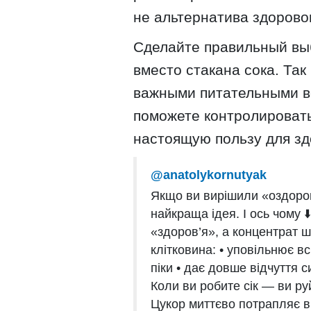
не альтернатива здорово
Сделайте правильный выб
вместо стакана сока. Так
важными питательными ве
поможете контролировать
настоящую пользу для зд
@anatolykornutyak
Якщо ви вирішили «оздоро
найкраща ідея. І ось чому 
«здоров’я», а концентрат ш
клітковина: • уповільнює в
піки • дає довше відчуття с
Коли ви робите сік — ви ру
Цукор миттєво потрапляє в к