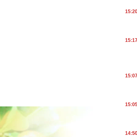
15:2
15:1
15:0
15:0
14:5