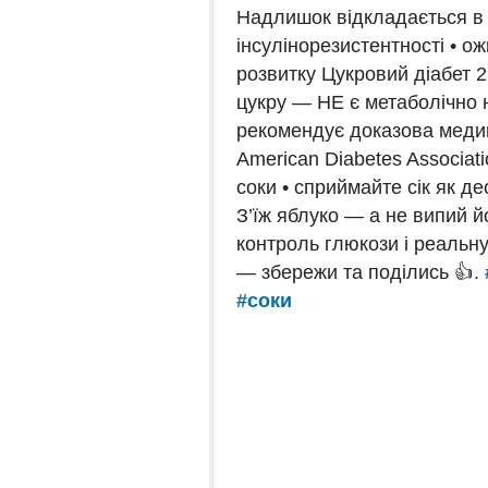
Надлишок відкладається в 
інсулінорезистентності • ож
розвитку Цукровий діабет 2
цукру — НЕ є метаболічно
рекомендує доказова медиц
American Diabetes Associat
соки • сприймайте сік як де
З’їж яблуко — а не випий й
контроль глюкози і реальну
— збережи та поділись 👍.
#соки