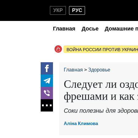
УКР
РУС
Главная
Досье
Домашние 
ВОЙНА РОССИИ ПРОТИВ УКРАИ
Главная
Здоровье
Следует ли озд
фрешами и как 
Соки полезны для здоро
Аліна Климова