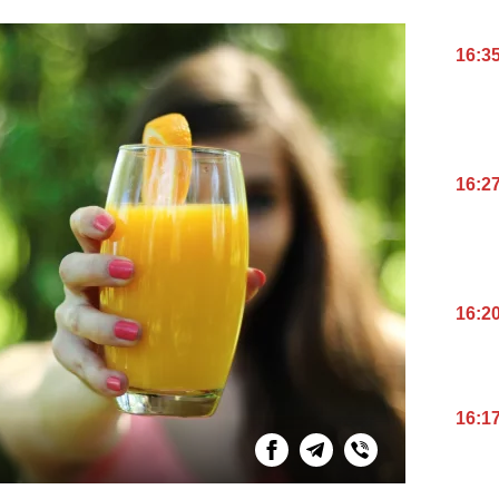
16:3
16:2
16:2
16:1