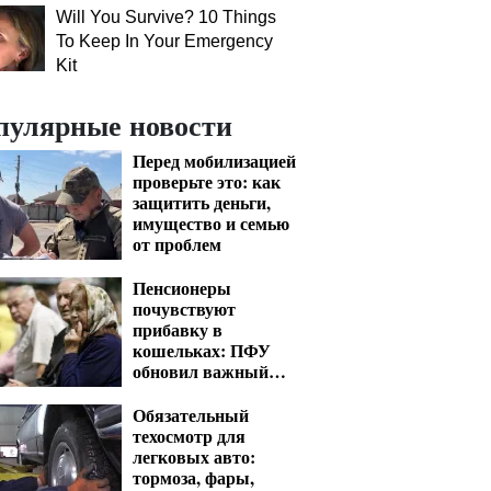
Will You Survive? 10 Things
To Keep In Your Emergency
Kit
пулярные новости
Перед мобилизацией
проверьте это: как
защитить деньги,
имущество и семью
от проблем
Пенсионеры
почувствуют
прибавку в
кошельках: ПФУ
обновил важный
показатель для
расчета выплат
Обязательный
техосмотр для
легковых авто:
тормоза, фары,