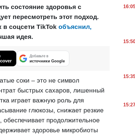
ть состояние здоровья с
16:0
ет пересмотреть этот подход.
 в соцсети TikTok
объяснил,
чшая идея.
15:5
в
Добавьте в
cover
источники Google
15:3
атые соки – это не символ
ентрат быстрых сахаров, лишенный
атка играет важную роль для
15:2
асывание глюкозы, снижает резкие
, обеспечивает продолжительное
держивает здоровье микробиоты