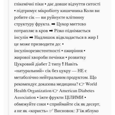
глікемічні піки • дає довше відчуття ситості
• підтримує мікробіоту кишечника Коли ви
робите сік — ви руйнуєте клітинну
структуру фрукта. ➡️ Цукор миттєво
потрапляє в кров ➡️ Різко піднімається
інсулін ➡️ Надлишок відкладається в жир І
це може призводити до: •
інсулінорезистентності • ожиріння •
жирової хвороби печінки • розвитку
Цукровий діабет 2 типу ❗ Навіть
«натуральний» сік без цукру — НЕ є
метаболічно нейтральним продуктом. Що
рекомендує доказова медицина? 👉 World
Health Organization 👉 American Diabetes
Association • їжте фрукти ЦІЛИМИ •
обмежуйте соки • сприймайте сік як десерт,
а не як «користь» ✅ Висновок: З’їж яблуко