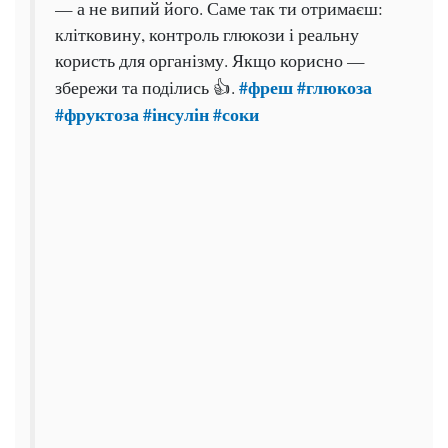
— а не випий його. Саме так ти отримаєш:
клітковину, контроль глюкози і реальну
користь для організму. Якщо корисно —
#фреш
#глюкоза
збережи та поділись 👍.
#фруктоза
#інсулін
#соки