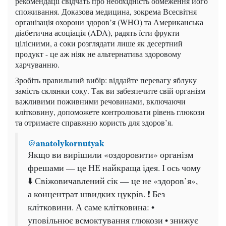
рекомендації свідчать про необхідність обмеження його
споживання. Доказова медицина, зокрема Всесвітня
організація охорони здоров’я (WHO) та Американська
діабетична асоціація (ADA), радять їсти фрукти
цілісними, а соки розглядати лише як десертний
продукт - це аж ніяк не альтернатива здоровому
харчуванню.
Зробіть правильний вибір: віддайте перевагу яблуку
замість склянки соку. Так ви забезпечите свій організм
важливими поживними речовинами, включаючи
клітковину, допоможете контролювати рівень глюкози
та отримаєте справжню користь для здоров’я.
@anatolykornutyak
Якщо ви вирішили «оздоровити» організм
фрешами — це НЕ найкраща ідея. І ось чому
⬇️ Свіжовичавлений сік — це не «здоров’я»,
а концентрат швидких цукрів. ❗ Без
клітковини. А саме клітковина: •
уповільнює всмоктування глюкози • знижує