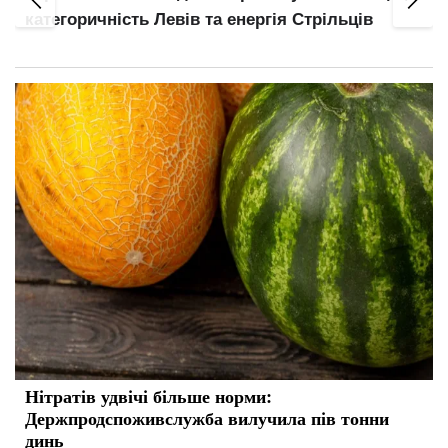
категоричність Левів та енергія Стрільців
Нітратів удвічі більше норми:
Держпродспоживслужба вилучила пів тонни
динь