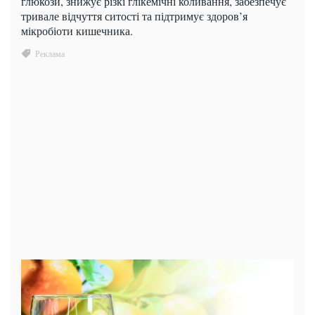
глюкози, знижує різкі глікемічні коливання, забезпечує
тривале відчуття ситості та підтримує здоров’я
мікробіоти кишечника.