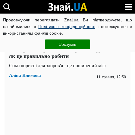
Продовжуючи переглядати Znaj.ua Ви підтверджуєте, що
ВІЙНА РОСІЇ ПРОТИ УКРАЇНИ
КОРОНАВІРУС В УКРАЇНІ І
ознайомилися з
Політикою конфіденційності
і погоджуєтеся з
використанням файлів cookie.
Головна
Здоров'я
ЧИТАТЬ НА РУССКОМ
Зрозумів
Чи варто оздоровлювати організм фрешами та
як це правильно робити
Соки корисні для здоров'я - це поширений міф.
Аліна Климова
11 травня, 12:50