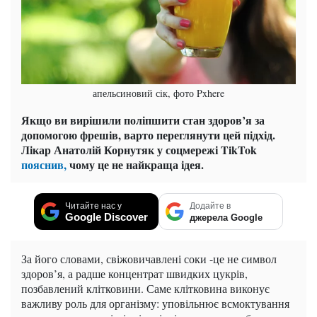
апельсиновий сік, фото Pxhere
Якщо ви вирішили поліпшити стан здоров’я за
допомогою фрешів, варто переглянути цей підхід.
Лікар Анатолій Корнутяк у соцмережі TikTok
пояснив,
чому це не найкраща ідея.
Читайте нас у
Додайте в
Google Discover
джерела Google
За його словами, свіжовичавлені соки -це не символ
здоров’я, а радше концентрат швидких цукрів,
позбавлений клітковини. Саме клітковина виконує
важливу роль для організму: уповільнює всмоктування