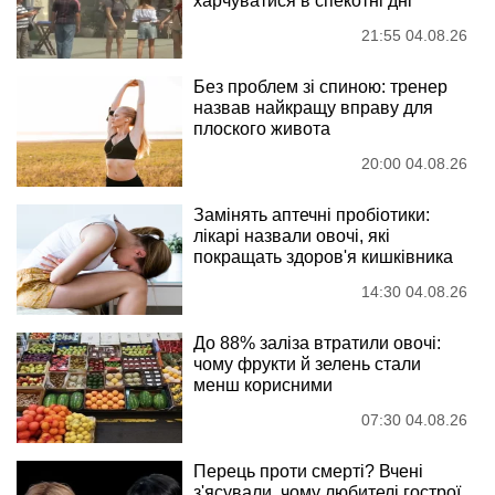
харчуватися в спекотні дні
21:55 04.08.26
Без проблем зі спиною: тренер
назвав найкращу вправу для
плоского живота
20:00 04.08.26
Замінять аптечні пробіотики:
лікарі назвали овочі, які
покращать здоров'я кишківника
14:30 04.08.26
До 88% заліза втратили овочі:
чому фрукти й зелень стали
менш корисними
07:30 04.08.26
Перець проти смерті? Вчені
з'ясували, чому любителі гострої