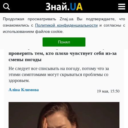
Продолжая просматривать Znaj.ua Вы подтверждаете, что
ВОЙНА РОССИИ ПРОТИВ УКРАИНЫ
КОРОНАВИРУС В 
ознакомились с
Политикой конфиденциальности
и согласны с
использованием файлов cookie.
Главная
Здоровье
ЧИТАТИ УКРАЇНСЬКОЮ
Понял
Это не просто так: врач объяснил, что нужно
проверить тем, кто плохо чувствует себя из-за
смены погоды
Не следует все списывать на погоду, потому что за
этими симптомами могут скрываться проблемы со
здоровьем.
Аліна Климова
19 мая, 15:50