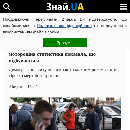
Продовжуючи переглядати Znaj.ua Ви підтверджуєте, що
ВІЙНА РОСІЇ ПРОТИ УКРАЇНИ
КОРОНАВІРУС В УКРАЇНІ І
ознайомилися з
Політикою конфіденційності
і погоджуєтеся з
використанням файлів cookie.
Головна
Суспільство
ЧИТАТЬ НА РУССКОМ
Зрозумів
Від українців не залишиться й сліду:
моторошна статистика показала, що
відбувається
Демографічна ситуація в країні з кожним роком стає все
гірше, смертність зростає
9 березня, 16:47