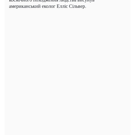
американський еколог Елліс Сільвер.