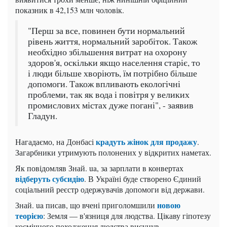
показник в 42,153 млн чоловік.
"Перш за все, повинен бути нормальний
рівень життя, нормальний заробіток. Також
необхідно збільшення витрат на охорону
здоров'я, оскільки якщо населення старіє, то
і люди більше хворіють, їм потрібно більше
допомоги. Також впливають екологічні
проблеми, так як вода і повітря у великих
промислових містах дуже погані", - заявив
Гладун.
крадуть жінок для продажу
Нагадаємо, на Донбасі
.
Загарбники утримують полонених у відкритих наметах.
Як повідомляв Знай. ua, за зарплати в конвертах
відберуть субсидію
. В Україні буде створено Єдиний
соціальний реєстр одержувачів допомоги від держави.
новою
Знай. ua писав, що вчені приголомшили
теорією
: Земля — в'язниця для людства. Цікаву гіпотезу
космічного походження людства висунув