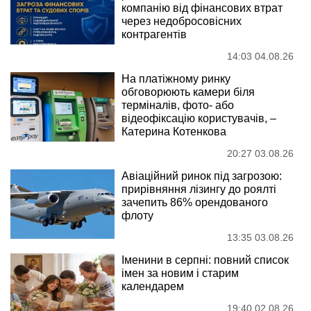
компанію від фінансових втрат
через недобросовісних
контрагентів
14:03 04.08.26
На платіжному ринку
обговорюють камери біля
терміналів, фото- або
відеофіксацію користувачів, –
Катерина Котенкова
20:27 03.08.26
Авіаційний ринок під загрозою:
прирівняння лізингу до роялті
зачепить 86% орендованого
флоту
13:35 03.08.26
Іменини в серпні: повний список
імен за новим і старим
календарем
19:40 02.08.26