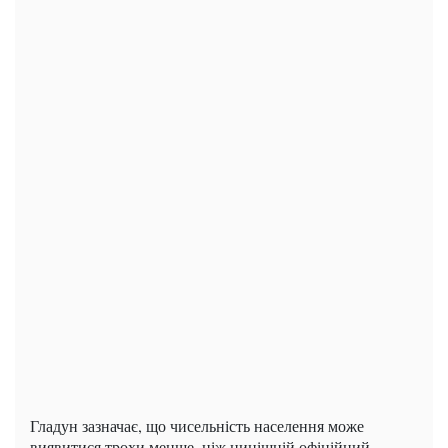
Гладун зазначає, що чисельність населення може
виявитися трохи менше, ніж нинішній офіційний