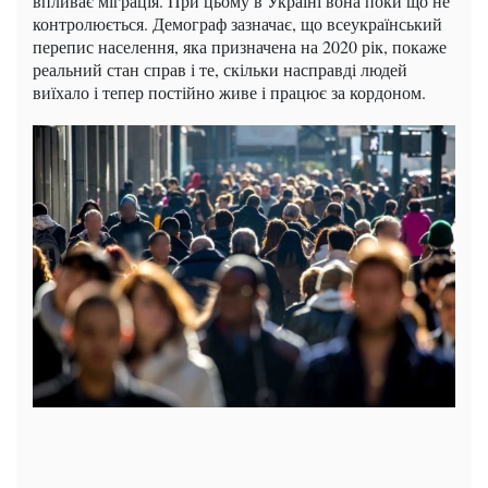
впливає міграція. При цьому в Україні вона поки що не
контролюється. Демограф зазначає, що всеукраїнський
перепис населення, яка призначена на 2020 рік, покаже
реальний стан справ і те, скільки насправді людей
виїхало і тепер постійно живе і працює за кордоном.