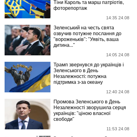
Тіни Кароль та марш патріотів,
фоторепортаж
14:35 24.08
Зеленський на честь свята
озвучив потужне послання до
"вороженьків": "Уявіть, ваша
дитина..."
14:05 24.08
Трамп звернувся до українців і
Зеленського в День
Незалежності: потужна
підтримка з-за океану
12:40 24.08
Промова Зеленського в День
Незалежності зворушила серця
українців: "ціною власної
свободи"
11:53 24.08