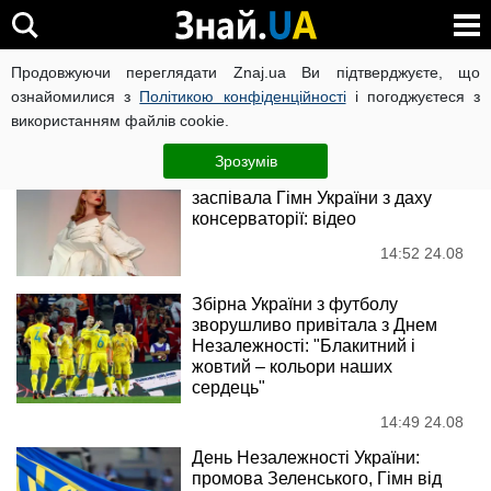
День Незалежності
Продовжуючи переглядати Znaj.ua Ви підтверджуєте, що
ознайомилися з
Політикою конфіденційності
і погоджуєтеся з
використанням файлів cookie.
Новини
Зрозумів
Тіна Кароль у розкішній сукні
заспівала Гімн України з даху
консерваторії: відео
14:52 24.08
Збірна України з футболу
зворушливо привітала з Днем
Незалежності: "Блакитний і
жовтий – кольори наших
сердець"
14:49 24.08
День Незалежності України:
промова Зеленського, Гімн від