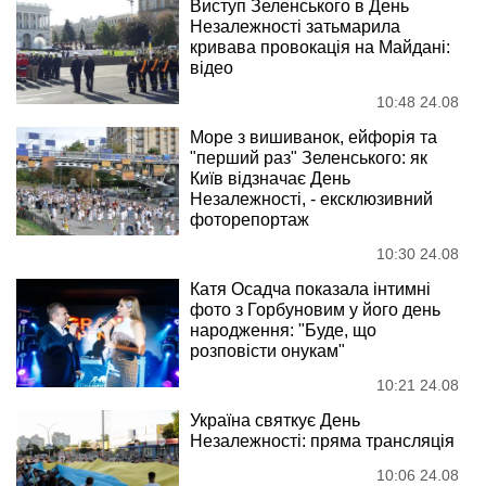
Виступ Зеленського в День
Незалежності затьмарила
кривава провокація на Майдані:
відео
10:48 24.08
Море з вишиванок, ейфорія та
"перший раз" Зеленського: як
Київ відзначає День
Незалежності, - ексклюзивний
фоторепортаж
10:30 24.08
Катя Осадча показала інтимні
фото з Горбуновим у його день
народження: "Буде, що
розповісти онукам"
10:21 24.08
Україна святкує День
Незалежності: пряма трансляція
10:06 24.08