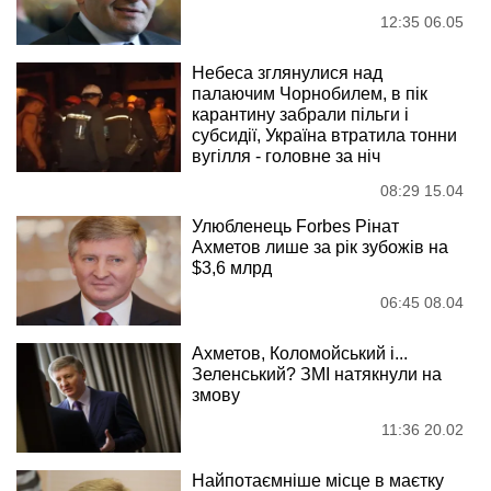
12:35 06.05
Небеса зглянулися над
палаючим Чорнобилем, в пік
карантину забрали пільги і
субсидії, Україна втратила тонни
вугілля - головне за ніч
08:29 15.04
Улюбленець Forbes Рінат
Ахметов лише за рік зубожів на
$3,6 млрд
06:45 08.04
Ахметов, Коломойський і...
Зеленський? ЗМІ натякнули на
змову
11:36 20.02
Найпотаємніше місце в маєтку