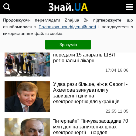
Рінат Ахметов
Продовжуючи переглядати Znaj.ua Ви підтверджуєте, що
ознайомилися з
Політикою конфіденційності
і погоджуєтеся з
використанням файлів cookie.
Новини
Зрозумів
ДТЕК та Фонд Ріната Ахметова
передали 15 апаратів ШВЛ
регіональні лікарні
17:04 16.06
У два рази більше, ніж в Європі -
Ахметова звинуватили у
завищенні ціни на
електроенергію для українців
22:55 11.05
"Інтерпайп" Пінчука заощадив 70
млн дол на занижених цінах
електроенергії – нардеп