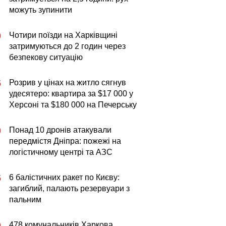
можуть зупинити
Чотири поїзди на Харківщині
0
затримуються до 2 годин через
безпекову ситуацію
Розрив у цінах на житло сягнув
5
удесятеро: квартира за $17 000 у
Херсоні та $180 000 на Печерську
Понад 10 дронів атакували
0
передмістя Дніпра: пожежі на
логістичному центрі та АЗС
6 балістичних ракет по Києву:
5
загиблий, палають резервуари з
пальним
478 комунальників Харкова
0