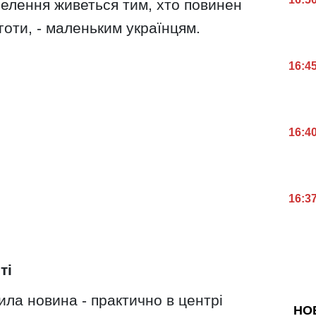
селення живеться тим, хто повинен
яготи, - маленьким українцям.
16:4
16:4
16:3
ті
зила новина - практично в центрі
НО