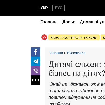
УКР
РУС
Головна
Досьє
Домашні ул
ВІЙНА РОСІЇ ПРОТИ УКРАЇНИ
К
Головна
Ексклюзив
Дитячі сльози: 
бізнес на дітях
"Знай.ua" дізнався, як в е
тотального зубожіння н
повинен відчувати на соб
українцям.