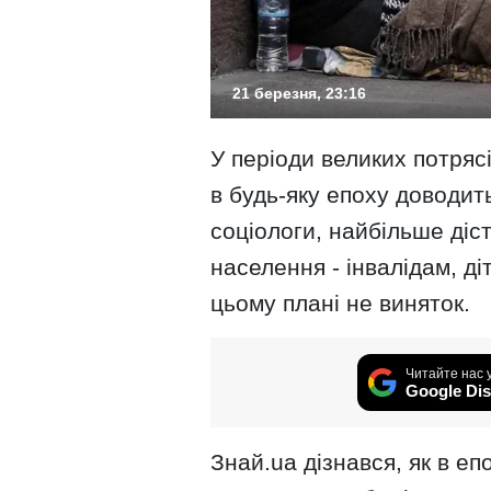
21 березня, 23:16
У періоди великих потрясі
в будь-яку епоху доводит
соціологи, найбільше ді
населення - інвалідам, ді
цьому плані не виняток.
Читайте нас 
Google Dis
Знай.ua дізнався, як в епо