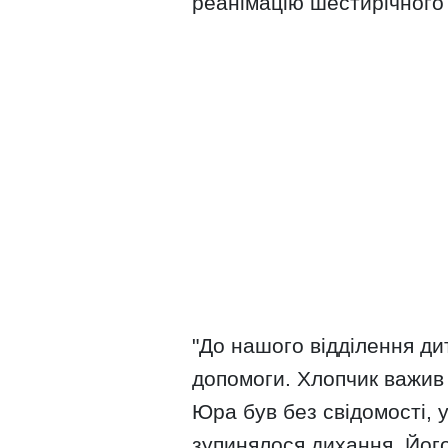
реанімацію шестирічного 
"До нашого відділення ди
допомоги. Хлопчик важив 
Юра був без свідомості, 
зупинялося дихання. Його