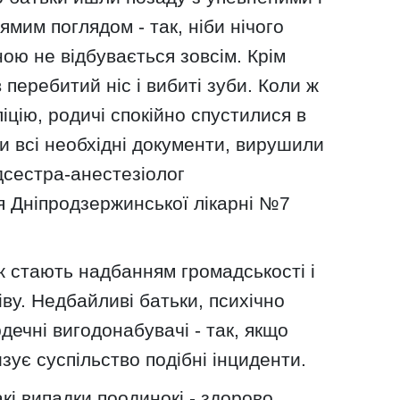
мим поглядом - так, ніби нічого
ою не відбувається зовсім. Крім
перебитий ніс і вибиті зуби. Коли ж
іцію, родичі спокійно спустилися в
и всі необхідні документи, вирушили
едсестра-анестезіолог
я Дніпродзержинської лікарні №7
 стають надбанням громадськості і
іву. Недбайливі батьки, психічно
дечні вигодонабувачі - так, якщо
зує суспільство подібні інциденти.
такі випадки поодинокі - здорово