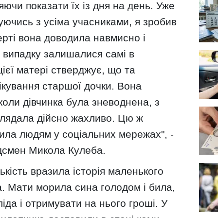
яючи показати їх із дня на день. Уже
куючись з усіма учасниками, я зробив
ерті вона доводила навмисно і
о випадку залишалися самі в
 цієї матері стверджує, що та
лікування старшої дочки. Вона
оли дівчинка була зневоднена, з
глядала дійсно жахливо. Цю ж
ила людям у соціальних мережах", -
дсмен Микола Кулеба.
ькість вразила історія маленького
. Мати морила сина голодом і била,
іда і отримувати на нього гроші. У