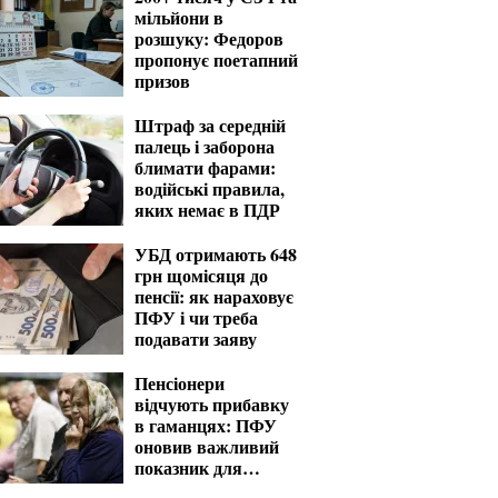
мільйони в
розшуку: Федоров
пропонує поетапний
призов
Штраф за середній
палець і заборона
блимати фарами:
водійські правила,
яких немає в ПДР
УБД отримають 648
грн щомісяця до
пенсії: як нараховує
ПФУ і чи треба
подавати заяву
Пенсіонери
відчують прибавку
в гаманцях: ПФУ
оновив важливий
показник для
розрахунку виплат