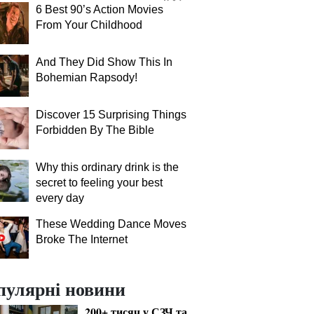
6 Best 90’s Action Movies
From Your Childhood
And They Did Show This In
Bohemian Rapsody!
Discover 15 Surprising Things
Forbidden By The Bible
Why this ordinary drink is the
secret to feeling your best
every day
These Wedding Dance Moves
Broke The Internet
пулярні новини
200+ тисяч у СЗЧ та