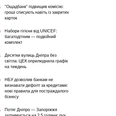
"Ощадбанк" підвищив комісію:
5
гроші списують навіть із закритих
карток
Набори гігієни від UNICEF:
0
багатодітним — подвійний
комплект
Десятки вулиць Дніпра без
5
світла: ЦЕК оприлюднила графік
на тиждень
НБУ дозволив банкам не
0
визнавати дефолт за кредитами:
нові правила для постраждалого
бізнесу
Потяг Дніпро — Запоріжжя
5
затримується на 2,5 години: рух