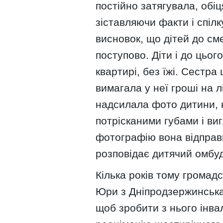
постійно затягувала, обіц
зіставляючи факти і спіл
висновок, що дітей до см
поступово. Діти і до цьог
квартирі, без їжі. Сестра
вимагала у неї гроші на 
надсилала фото дитини, к
потрісканими губами і ви
фотографію вона відправ
розповідає дитячий омбу
Кілька років тому громадс
Юри з Дніпродзержинська
щоб зробити з нього інвал