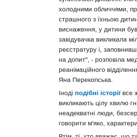
холодними обличчями, пря
страшного з їхньою дитин
виснаження, у дитини був 
завідувачка викликала міл
реєстратуру і, заповнивш
на допит", - розповіла м
реанімаційного відділенн
Яна Перекопська.
Іноді
подібні історії
все ж
викликають цілу хвилю гн
неадекватні люди, безсер
говорити м'яко, характери
Втім, ті, хто вважає, що 