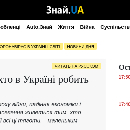
юбленці
Auto.Знай
Життя
Війна
Суспільств
ОРОНАВІРУС В УКРАЇНІ І СВІТІ
НОВИНИ ДНЯ
Ос
ЧИТАТЬ НА РУССКОМ
хто в Україні робить
17:5
?
поху війни, падіння економіки і
17:4
аселення живеться тим, хто
і всі ці тяготи, - маленьким