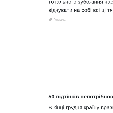
тотального зубожіння на
відчувати на собі всі ці т
50 відтінків непотрібнос
В кінці грудня країну вра