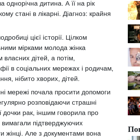
а однорічна дитина. А її на рік
ому стані в лікарні. Діагноз: крайня
одробиці цієї історії. Цілком
ьними мірками молода жінка
власних дітей, а потім,
фії в соціальних мережах і родичам,
ня, нібито хворих, дітей.
ьні мережі почала просити допомоги
егулярно розповідаючи страшні
ої дочки рак, іншим говорила про
і вимагали підтверджуючих
По
и жінці. Але з документами вона