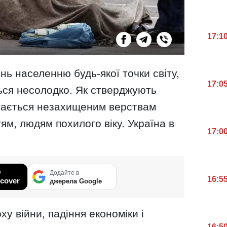
17:1
нь населенню будь-якої точки світу,
17:0
ься несолодко. Як стверджують
стається незахищеним верствам
тям, людям похилого віку. Україна в
17:0
у
Додайте в
16:5
cover
джерела Google
ху війни, падіння економіки і
16:5