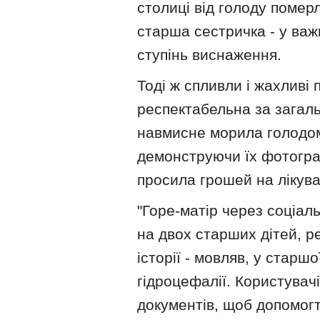
столиці від голоду померл
старша сестричка - у важк
ступінь виснаження.
Тоді ж спливли і жахливі п
респектабельна за загал
навмисне морила голодом 
демонструючи їх фотогра
просила грошей на лікуван
"Горе-матір через соціал
на двох старших дітей, р
історії - мовляв, у старш
гідроцефалії. Користувач
документів, щоб допомогт