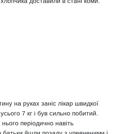
хлопчика доставили в стані коми.
тину на руках заніс лікар швидкої
усього 7 кг і був сильно побитий.
у нього періодично навіть
 батьки йшли позаду з упевненими і