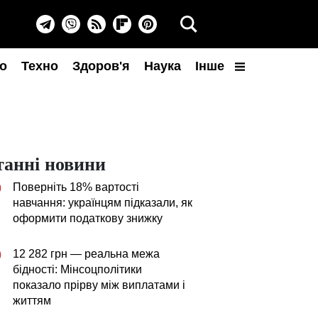
о
Техно
Здоров'я
Наука
Інше
танні новини
Поверніть 18% вартості
0
навчання: українцям підказали, як
оформити податкову знижку
12 282 грн — реальна межа
0
бідності: Мінсоцполітики
показало прірву між виплатами і
життям