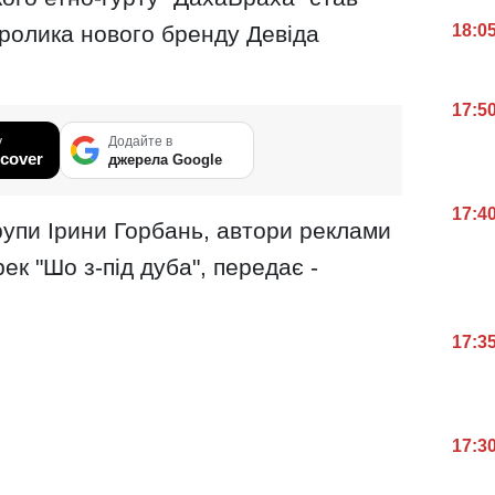
ролика нового бренду Девіда
18:0
17:5
у
Додайте в
cover
джерела Google
17:4
упи Ірини Горбань, автори реклами
ек "Шо з-під дуба", передає -
17:3
17:3