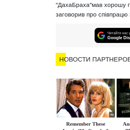
"ДахаБраха"мав хорошу пу
заговорив про співпрацю 
Читайте нас 
Google Dis
НОВОСТИ ПАРТНЕРО
Remember These
An