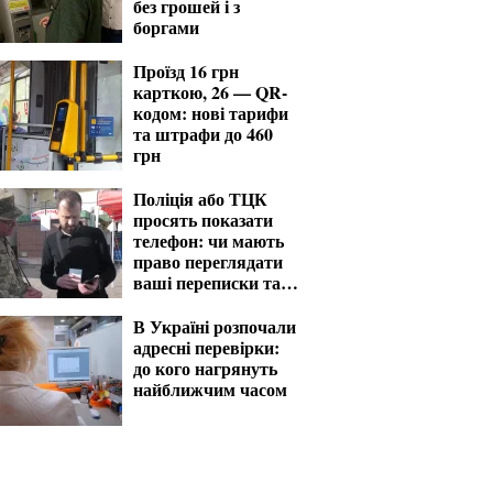
без грошей і з
боргами
Проїзд 16 грн
карткою, 26 — QR-
кодом: нові тарифи
та штрафи до 460
грн
Поліція або ТЦК
просять показати
телефон: чи мають
право переглядати
ваші переписки та
фото
В Україні розпочали
адресні перевірки:
до кого нагрянуть
найближчим часом