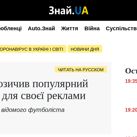
юбленці
Auto.Знай
Життя
Війна
Суспільств
ОРОНАВІРУС В УКРАЇНІ І СВІТІ
НОВИНИ ДНЯ
Ос
ЧИТАТЬ НА РУССКОМ
озичив популярний
19:3
 для своєї реклами
е відомого футболіста
19:2