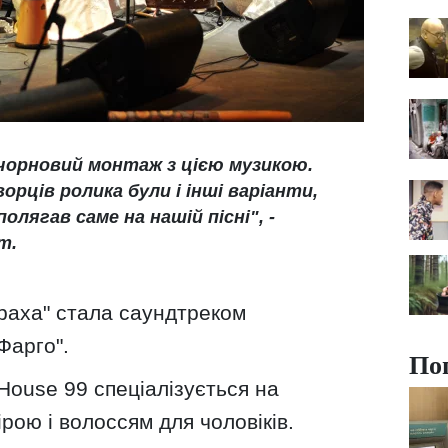
 чорновий монтаж з цією музикою.
ворців ролика були і інші варіанти,
олягав саме на нашій пісні", -
т.
Браха" стала саундтреком
Фарго".
По
House 99 спеціалізується на
рою і волоссям для чоловіків.