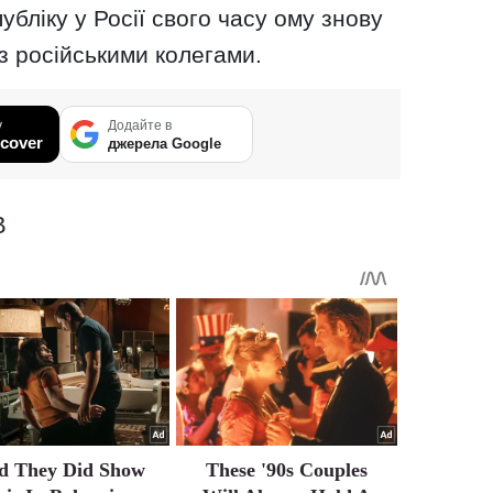
бліку у Росії свого часу ому знову
з російськими колегами.
у
Додайте в
cover
джерела Google
В
d They Did Show
These '90s Couples