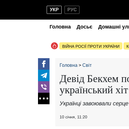
УКР
РУС
Головна
Досьє
Домашні ул
ВІЙНА РОСІЇ ПРОТИ УКРАЇНИ
К
Головна
Світ
Девід Бекхем п
український хіт
Українці завоювали серц
10 січня, 11:20