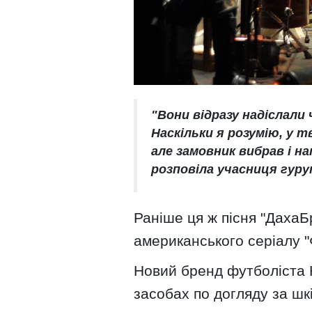
"Вони відразу надіслали
Наскільки я розумію, у т
але замовник вибрав і нап
розповіла учасниця гуру
Раніше ця ж пісня "Даха
американського серіалу "
Новий бренд футболіста 
засобах по догляду за шкі