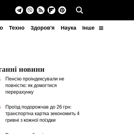
о
Техно
Здоров'я
Наука
Інше
танні новини
Пенсію проіндексували не
5
повністю: як домогтися
перерахунку
Проїзд подорожчав до 26 грн:
0
транспортна картка зекономить 4
гривні з кожної поїздки