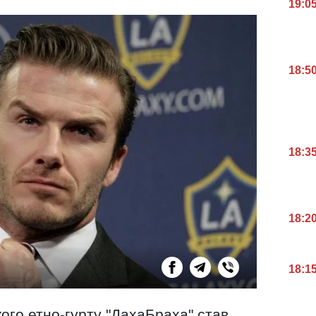
19:0
18:5
18:3
18:2
18:1
кого етно-гурту "ДахаБраха" став