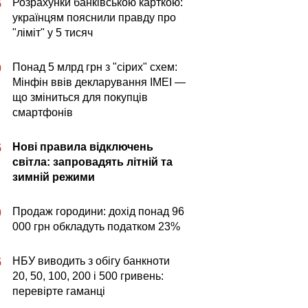
Розрахунки банківською карткою:
5
українцям пояснили правду про
"ліміт" у 5 тисяч
Понад 5 млрд грн з "сірих" схем:
0
Мінфін ввів декларування IMEI —
що зміниться для покупців
смартфонів
Нові правила відключень
5
світла: запровадять літній та
зимній режими
Продаж городини: дохід понад 96
0
000 грн обкладуть податком 23%
НБУ виводить з обігу банкноти
5
20, 50, 100, 200 і 500 гривень:
перевірте гаманці