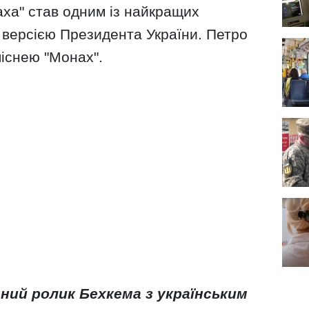
аха" став одним із найкращих
а версією Президента України. Петро
існею "Монах".
ний ролик Бехкема з українським