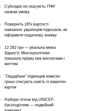
Субсидію не скасують: ПФУ
5
назвав умову
Поверніть 18% вартості
0
навчання: українцям підказали, як
оформити податкову знижку
12 282 грн — реальна межа
0
бідності: Мінсоцполітики
показало прірву між виплатами і
життям
"Ощадбанк" підвищив комісію:
5
гроші списують навіть із закритих
карток
Набори гігієни від UNICEF:
0
багатодітним — подвійний
комплект