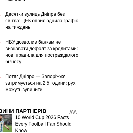
Десятки вулиць Дніпра без
5
світла: ЦЕК оприлюднила графік
на тиждень
НБУ дозволив банкам не
0
визнавати дефолт за кредитами:
нові правила для постраждалого
бізнесу
Потяг Дніпро — Запоріжжя
5
затримується на 2,5 години: рух
можуть зупинити
ВИНИ ПАРТНЕРІВ
10 World Cup 2026 Facts
Every Football Fan Should
Know