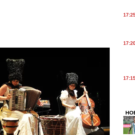
17:2
17:2
17:1
НО