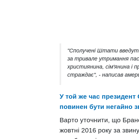
"Сполучені Штати введуть 
за тривале утримання пас
християнина, сім'янина і п
страждає", - написав амери
У той же час президент
повинен бути негайно з
Варто уточнити, що Бран
жовтні 2016 року за звин