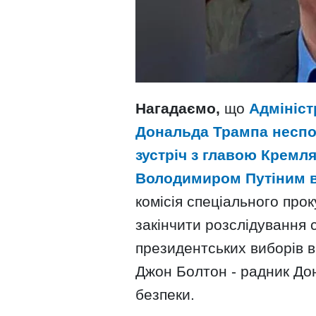
Нагадаємо,
що
Адмініст
Дональда Трампа неспо
зустріч з главою Кремля
Володимиром Путіним в
комісія спеціального пр
закінчити розслідування с
президентських виборів в
Джон Болтон - радник До
безпеки.