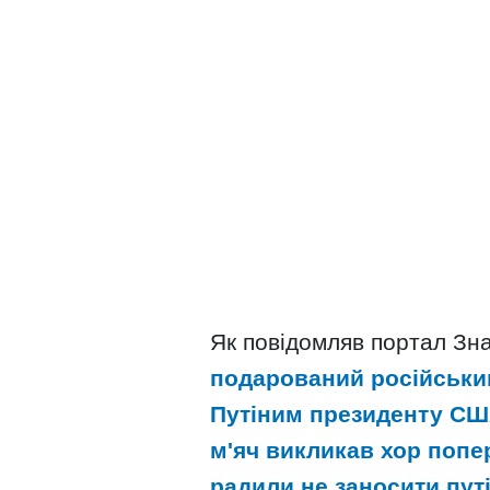
Як повідомляв портал Зн
подарований російськ
Путіним президенту С
м'яч викликав хор поп
радили не заносити пут