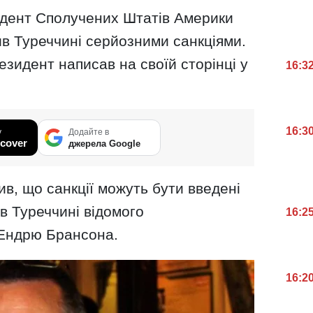
зидент Сполучених Штатів Америки
в Туреччині серйозними санкціями.
зидент написав на своїй сторінці у
16:3
16:3
у
Додайте в
cover
джерела Google
ив, що санкції можуть бути введені
в Туреччині відомого
16:2
 Ендрю Брансона.
16:2