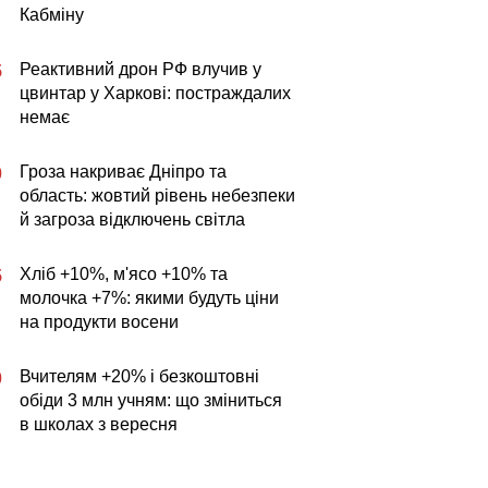
Кабміну
Реактивний дрон РФ влучив у
5
цвинтар у Харкові: постраждалих
немає
Гроза накриває Дніпро та
0
область: жовтий рівень небезпеки
й загроза відключень світла
Хліб +10%, м'ясо +10% та
5
молочка +7%: якими будуть ціни
на продукти восени
Вчителям +20% і безкоштовні
0
обіди 3 млн учням: що зміниться
в школах з вересня