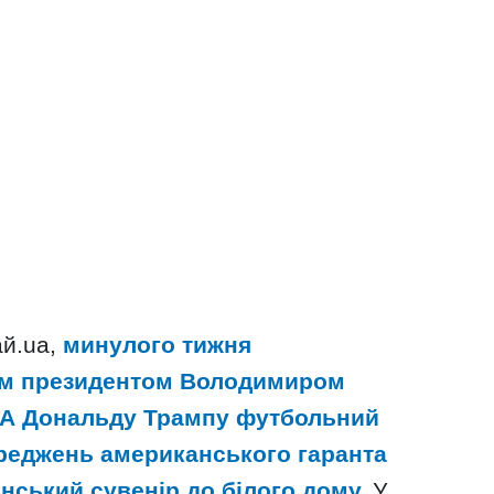
ай.uа,
минулого тижня
им президентом Володимиром
ША Дональду Трампу футбольний
ереджень американського гаранта
інський сувенір до білого дому.
У