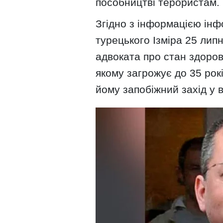
пособництві терористам.
Згідно з інформацією інф
турецького Ізміра 25 лип
адвоката про стан здоро
якому загрожує до 35 рок
йому запобіжний захід у 