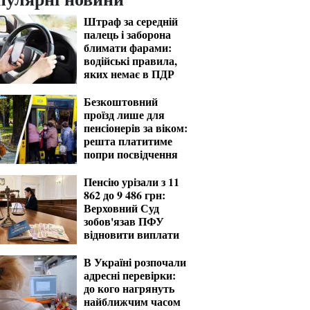
Штраф за середній
палець і заборона
блимати фарами:
водійські правила,
яких немає в ПДР
Безкоштовний
проїзд лише для
пенсіонерів за віком:
решта платитиме
попри посвідчення
Пенсію урізали з 11
862 до 9 486 грн:
Верховний Суд
зобов'язав ПФУ
відновити виплати
В Україні розпочали
адресні перевірки:
до кого нагрянуть
найближчим часом