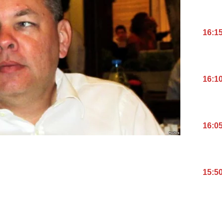
16:1
16:1
16:0
15:5