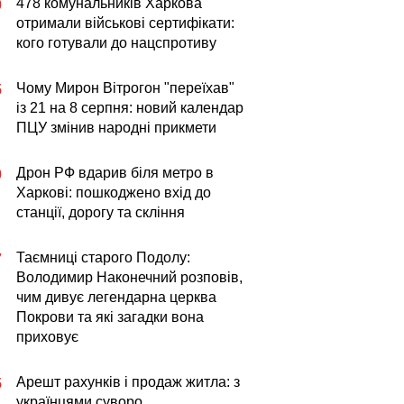
478 комунальників Харкова
0
отримали військові сертифікати:
кого готували до нацспротиву
Чому Мирон Вітрогон "переїхав"
5
із 21 на 8 серпня: новий календар
ПЦУ змінив народні прикмети
Дрон РФ вдарив біля метро в
0
Харкові: пошкоджено вхід до
станції, дорогу та скління
Таємниці старого Подолу:
7
Володимир Наконечний розповів,
чим дивує легендарна церква
Покрови та які загадки вона
приховує
Арешт рахунків і продаж житла: з
5
українцями суворо