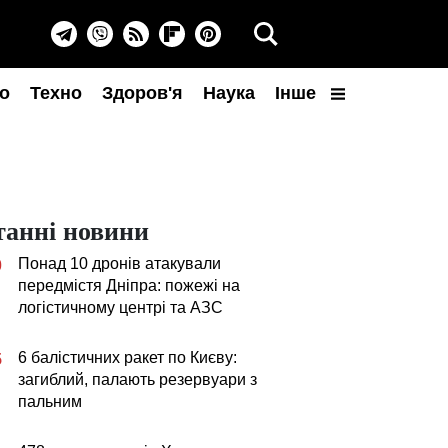
о
Техно
Здоров'я
Наука
Інше
танні новини
Понад 10 дронів атакували
0
передмістя Дніпра: пожежі на
логістичному центрі та АЗС
6 балістичних ракет по Києву:
5
загиблий, палають резервуари з
пальним