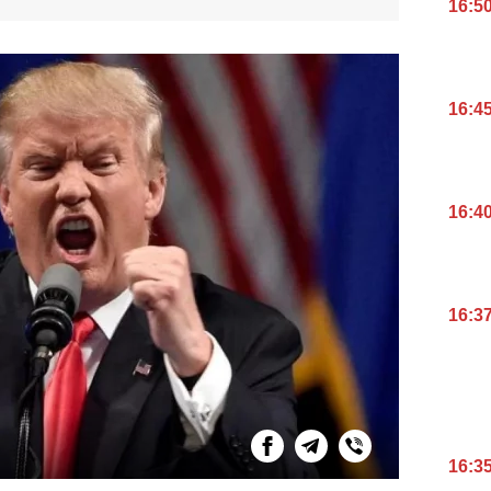
16:5
16:4
16:4
16:3
16:3