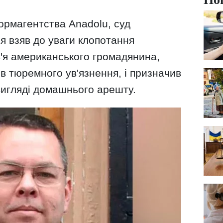
ормагентства Anadolu, суд
ня взяв до уваги клопотання
в'я американського громадянина,
ів тюремного ув'язнення, і призначив
вигляді домашнього арешту.