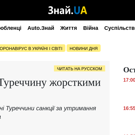
юбленці
Auto.Знай
Життя
Війна
Суспільств
ОРОНАВІРУС В УКРАЇНІ І СВІТІ
НОВИНИ ДНЯ
Ос
ЧИТАТЬ НА РУССКОМ
 Туреччину жорсткими
17:0
і Туреччини санкції за утримання
16:5
а