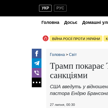
УКР
РУС
Головна
Досьє
Домашні ул
ВІЙНА РОСІЇ ПРОТИ УКРАЇНИ
К
Головна
Світ
Трамп покарає
санкціями
США введуть у відношенн
пастора Ендрю Брансон
27 липня, 00:30