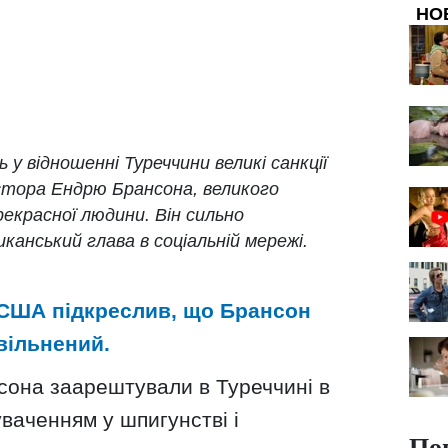
НО
у відношенні Туреччини великі санкції
тора Ендрю Брансона, великого
рекрасної людини. Він сильно
канський глава в соціальній мережі.
 США підкреслив, що Брансон
вільнений.
сона заарештували в Туреччині в
уваченням у шпигунстві і
По