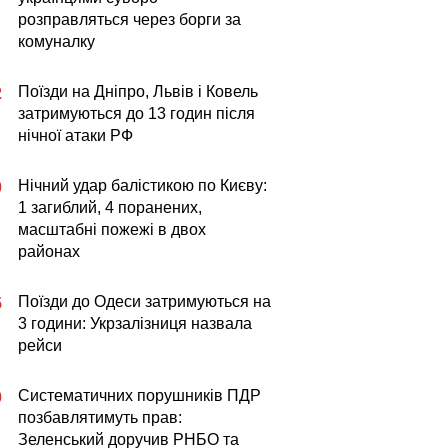
розправляться через борги за
комуналку
Поїзди на Дніпро, Львів і Ковель
2
затримуються до 13 годин після
нічної атаки РФ
Нічний удар балістикою по Києву:
0
1 загиблий, 4 поранених,
масштабні пожежі в двох
районах
Поїзди до Одеси затримуються на
5
3 години: Укрзалізниця назвала
рейси
Систематичних порушників ПДР
0
позбавлятимуть прав:
Зеленський доручив РНБО та