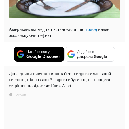
голод
Американські медики встановили, що
надає
омолоджуючий ефект.
Читайте нас у
Додайте в
Google Discover
джерела Google
Дослідники вивчили вплив бета-гидроксимасляной
кислоти, під назвою β-гідроксибутират, на процеси
старіння, повідомляє EurekAlert!.