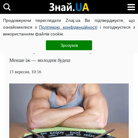
Продовжуючи переглядати Znaj.ua Ви підтверджуєте, що
ВІЙНА РОСІЇ ПРОТИ УКРАЇНИ
КОРОНАВІРУС В УКРАЇНІ І
ознайомилися з
Політикою конфіденційності
і погоджуєтеся з
використанням файлів cookie.
Головна
Здоров'я
ЧИТАТЬ НА РУССКОМ
Зрозумів
Голодні ігри: вчені виявили джерело молодості
Менше їж — молодим будеш
13 вересня, 10:16