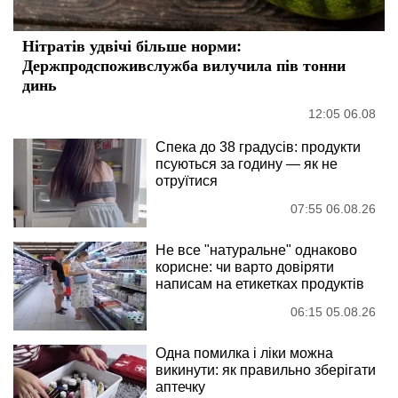
Нітратів удвічі більше норми:
Держпродспоживслужба вилучила пів тонни
динь
12:05 06.08
Спека до 38 градусів: продукти
псуються за годину — як не
отруїтися
07:55 06.08.26
Не все "натуральне" однаково
корисне: чи варто довіряти
написам на етикетках продуктів
06:15 05.08.26
Одна помилка і ліки можна
викинути: як правильно зберігати
аптечку