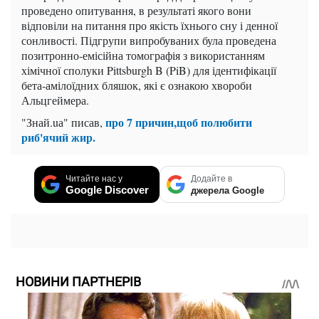
проведено опитування, в результаті якого вони
відповіли на питання про якість їхнього сну і денної
сонливості. Підгрупи випробуваних була проведена
позитронно-емісійна томографія з використанням
хімічної сполуки Pittsburgh B (PiB) для ідентифікації
бета-амілоїдних бляшок, які є ознакою хвороби
Альцгеймера.
про 7 причин,щоб полюбити
"Знай.uа" писав,
риб'ячий жир.
Читайте нас у
Додайте в
Google Discover
джерела Google
НОВИНИ ПАРТНЕРІВ