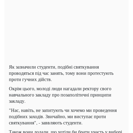
Як зазначили студенти, подібні святкування
проводяться під час занять, тому вони протестують
проти гучних дійств.
Окрім цього, молоді люди нагадали ректору свого
навчального закладу про позаполітичні принципи
закладу.
"Нас, навіть, не запитують чи хочемо ми проведення
подібних заходів. Звичайно, ми виступає проти
святкування", - заввляють студенти.
Також вони додали, що хотіли би брати участь у виборі