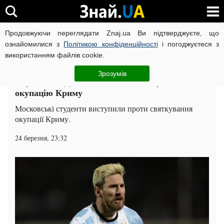
Продовжуючи переглядати Znaj.ua Ви підтверджуєте, що
ВІЙНА РОСІЇ ПРОТИ УКРАЇНИ
КОРОНАВІРУС В УКРАЇНІ І
ознайомилися з
Політикою конфіденційності
і погоджуєтеся з
використанням файлів cookie.
Головна
Світ
ЧИТАТЬ НА РУССКОМ
Зрозумів
Студенти МДУ відмовилися святкувати
окупацію Криму
Московські студенти виступили проти святкування
окупації Криму.
24 березня, 23:32