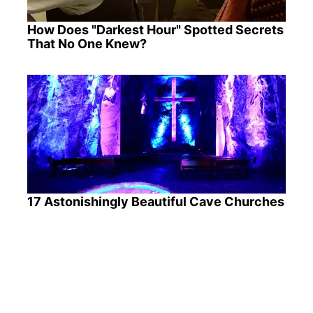
How Does "Darkest Hour" Spotted Secrets
That No One Knew?
17 Astonishingly Beautiful Cave Churches
ПОПУЛЯРНІ НОВИНИ
"ПриватБанк" скасовує пільги: комісія зросте з
вересня