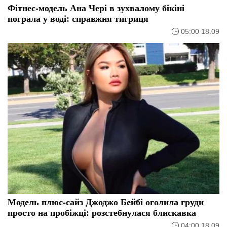
Фітнес-модель Ана Чері в зухвалому бікіні
пограла у воді: справжня тигриця
05:00 18.09
Модель плюс-сайз Джоджо Бейбі оголила груди
просто на пробіжці: розстебнулася блискавка
04:00 18.09