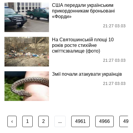
США передали українським
прикордонникам броньовані
«Форди»
21:27 03.03
На Святошинській площі 10
років росте стихійне
сміттєзвалище (фото)
21:27 03.03
Змії почали атакувати українців
21:27 03.03
‹
1
2
...
4961
4966
496