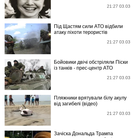
21:27 03.03
Під Щастям сили АТО відбили
атаку піхоти терористів
21:27 03.03
Бойовики двічі обстріляли Піски
із танків - прес-центр АТО
21:27 03.03
Пляжники врятували білу акулу
від загибелі (відео)
21:27 03.03
Зачіска Дональда Трампа