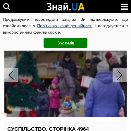
Продовжуючи переглядати Znaj.ua Ви підтверджуєте, що
ВІЙНА РОСІЇ ПРОТИ УКРАЇНИ
КОРОНАВІРУС В УКРАЇНІ І
ознайомилися з
Політикою конфіденційності
і погоджуєтеся з
використанням файлів cookie.
Як говорити з дітьми про смерть: 5
правил від психологів, які
Зрозумів
допоможуть пережити втрату
СУСПІЛЬСТВО, СТОРІНКА 4964