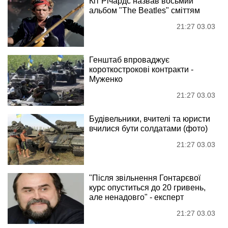
Кіт Річардс назвав восьмий
альбом "The Beatles" сміттям
21:27 03.03
Генштаб впроваджує
короткострокові контракти -
Муженко
21:27 03.03
Будівельники, вчителі та юристи
вчилися бути солдатами (фото)
21:27 03.03
"Після звільнення Гонтарєвої
курс опуститься до 20 гривень,
але ненадовго" - експерт
21:27 03.03