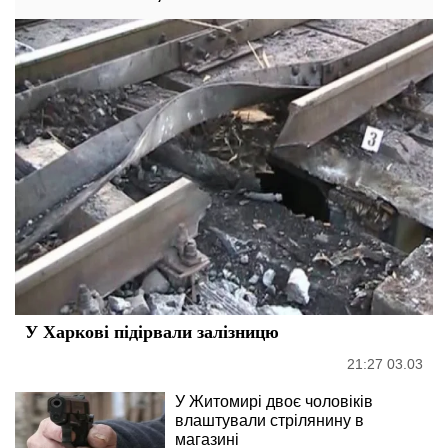
У Харкові підірвали залізницю
21:27 03.03
У Житомирі двоє чоловіків
влаштували стрілянину в
магазині