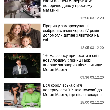
своїм оленем Валерчиком:
новорічне диво у простому
магазині
12:50 03.12.20
Прорив у заморожуванні
ембріонів: вчені через 27 років
допомогли дитині з'явитися на
світ
12:05 03.12.20
"Немає сенсу приносити в світ
нову людину": принц Гаррі
вперше заговорив після викидня
Меган Маркл
09:36 03.12.20
Вся королівська сім'я
повернулася "п'ятою точкою" до
Меган Маркл, і це після викидня
15:00 02.12.20