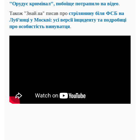
"Орудує кримінал", побоїще потрапило на відео
.
стрілянину біля ФСБ на
Також "Знай.ua" писав про
Луб'янці у Москві: усі версії інциденту та подробиці
про особистість винуватця
.