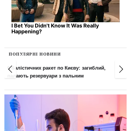
I Bet You Didn't Know It Was Really
Happening?
ПОПУЛЯРНІ НОВИНИ
Вчителям +20% і безкоштовні обіди 3 млн
учням: що зміниться в школах з вересня