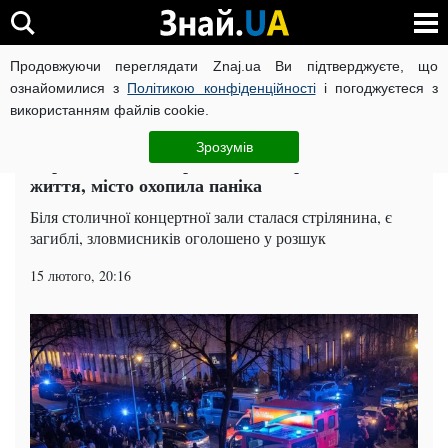
Продовжуючи переглядати Znaj.ua Ви підтверджуєте, що
ВІЙНА РОСІЇ ПРОТИ УКРАЇНИ
КОРОНАВІРУС В УКРАЇНІ І
ознайомилися з
Політикою конфіденційності
і погоджуєтеся з
використанням файлів cookie.
Головна
Світ
ЧИТАТЬ НА РУССКОМ
Зрозумів
Стрілянина в центрі столиці забрала невинні
життя, місто охопила паніка
Біля столичної концертної зали сталася стрілянина, є
загиблі, зловмисників оголошено у розшук
15 лютого, 20:16