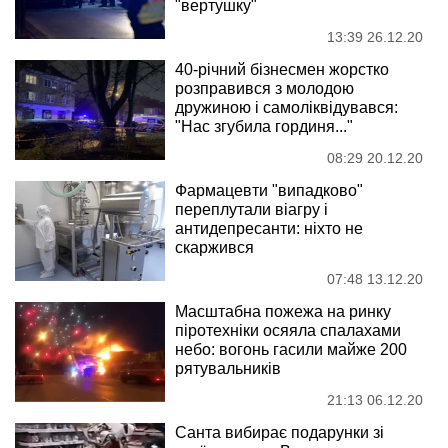
"вертушку"
13:39 26.12.20
40-річний бізнесмен жорстко
розправився з молодою
дружиною і самоліквідувався:
"Нас згубила гординя..."
08:29 20.12.20
Фармацевти "випадково"
переплутали віагру і
антидепресанти: ніхто не
скаржився
07:48 13.12.20
Масштабна пожежа на ринку
піротехніки осяяла спалахами
небо: вогонь гасили майже 200
рятувальників
21:13 06.12.20
Санта вибирає подарунки зі