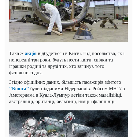
акція
Така ж
відбудеться і в Києві. Під посольства, як і
попередні три роки, будуть нести квіти, свічки та
іграшки родичі та друзі тих, хто загинув того
фатального дня.
Згідно офіційних даних, більшість пасажирів збитого
"Боїнга"
були підданими Нідерландів. Рейсом МН17 з
Амстердама в Куала-Лумпур летіли також малайзійці,
австралійці, британці, бельгійці, німці і філіппінці.