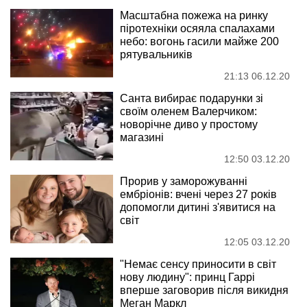
Масштабна пожежа на ринку
піротехніки осяяла спалахами
небо: вогонь гасили майже 200
рятувальників
21:13 06.12.20
Санта вибирає подарунки зі
своїм оленем Валерчиком:
новорічне диво у простому
магазині
12:50 03.12.20
Прорив у заморожуванні
ембріонів: вчені через 27 років
допомогли дитині з'явитися на
світ
12:05 03.12.20
"Немає сенсу приносити в світ
нову людину": принц Гаррі
вперше заговорив після викидня
Меган Маркл