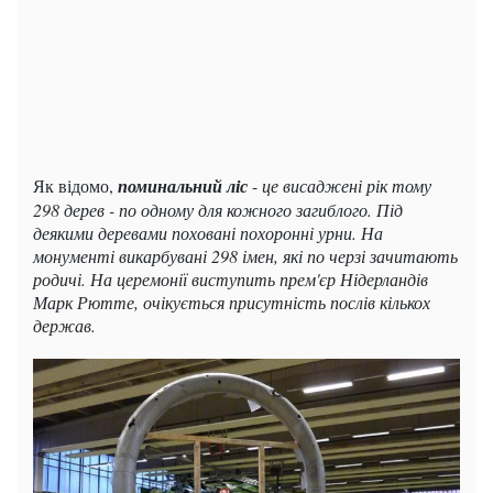
Як відомо,
поминальний ліс
-
це висаджені рік тому
298 дерев - по одному для кожного загиблого. Під
деякими деревами поховані похоронні урни. На
монументі викарбувані 298 імен, які по черзі зачитають
родичі. На церемонії виступить прем'єр Нідерландів
Марк Рютте, очікується присутність послів кількох
держав.