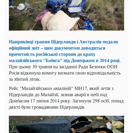
Наприкінці травня Нідерланди і Австралія подали
офіційний звіт – цим документом доводиться
причетність російської сторони до краху
малайзійського "Боїнга" під Донецьком в 2014 році.
При цьому 30 травня на засіданні Ради Безпеки ООН
Росія відкинула вимогу визнати свою відповідальність
за збитий літак.
Рейс "Малайзійських авіаліній" МН17, який летів з
Нідерландів до Малайзії, зазнав аварії в небі над
Донбасом 17 липня 2014 року. Загинули 298 осіб, понад
двісті були громадянами Нідерландів.