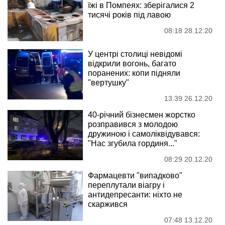
їжі в Помпеях: зберігалися 2
тисячі років під лавою
08:18 28.12.20
У центрі столиці невідомі
відкрили вогонь, багато
поранених: копи підняли
"вертушку"
13:39 26.12.20
40-річний бізнесмен жорстко
розправився з молодою
дружиною і самоліквідувався:
"Нас згубила гординя..."
08:29 20.12.20
Фармацевти "випадково"
переплутали віагру і
антидепресанти: ніхто не
скаржився
07:48 13.12.20