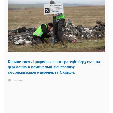
Більше тисячі родичів жертв трагедії зберуться на
церемонію в поминальні лісі поблизу
амстердамського аеропорту Схіпхол.