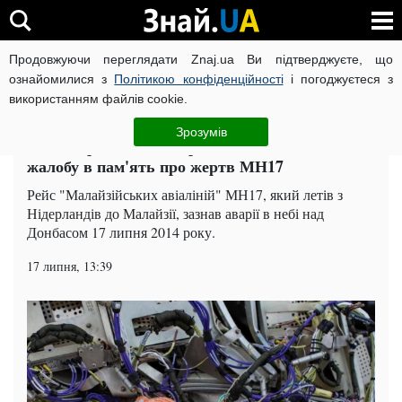
Продовжуючи переглядати Znaj.ua Ви підтверджуєте, що
ВІЙНА РОСІЇ ПРОТИ УКРАЇНИ
КОРОНАВІРУС В УКРАЇНІ І
ознайомилися з
Політикою конфіденційності
і погоджуєтеся з
використанням файлів cookie.
Головна
Світ
ЧИТАТЬ НА РУССКОМ
Зрозумів
Від Нідерландів до України: світ оголосив
жалобу в пам'ять про жертв МН17
Рейс "Малайзійських авіаліній" МН17, який летів з
Нідерландів до Малайзії, зазнав аварії в небі над
Донбасом 17 липня 2014 року.
17 липня, 13:39