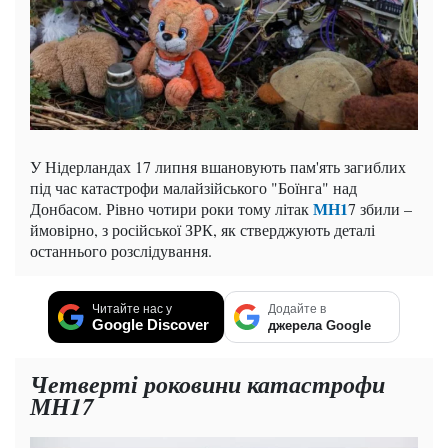
У Нідерландах 17 липня вшановують пам'ять загиблих
під час катастрофи малайзійського "Боїнга" над
МН1
Донбасом. Рівно чотири роки тому літак
7 збили –
ймовірно, з російської ЗРК, як стверджують деталі
останнього розслідування.
Читайте нас у
Додайте в
Google Discover
джерела Google
Четверті роковини катастрофи
МН17