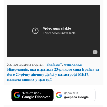
"Знай.ua"
мешканка
Як повідомляв портал
,
Нідерландів, яка втратила 23-річного сина Брайса та
його 20-річну дівчину Дейсі у катастрофі МН17,
назвала винних у трагедії.
Читайте нас у
Додайте в
Google Discover
джерела Google