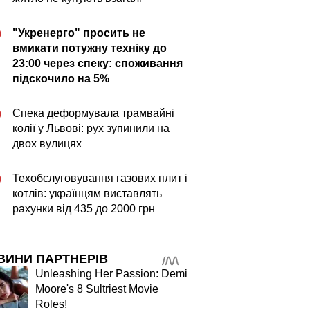
"Укренерго" просить не
0
вмикати потужну техніку до
23:00 через спеку: споживання
підскочило на 5%
Спека деформувала трамвайні
0
колії у Львові: рух зупинили на
двох вулицях
Техобслуговування газових плит і
0
котлів: українцям виставлять
рахунки від 435 до 2000 грн
ВИНИ ПАРТНЕРІВ
Unleashing Her Passion: Demi
Moore's 8 Sultriest Movie
Roles!