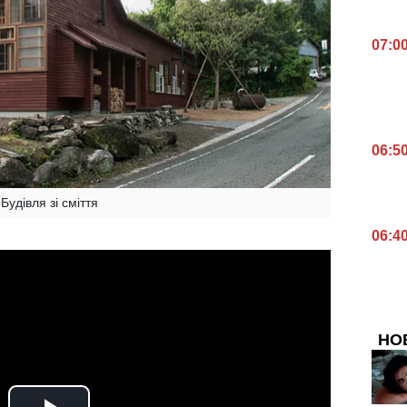
07:0
06:5
Будівля зі сміття
06:4
НО