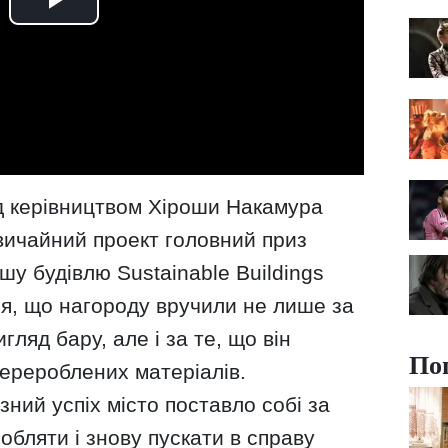
під керівництвом Хіроши Накамура
вичайний проект головний приз
шу будівлю Sustainable Buildings
ся, що нагороду вручили не лише за
гляд бару, але і за те, що він
По
перероблених матеріалів.
ний успіх місто поставло собі за
бляти і знову пускати в справу