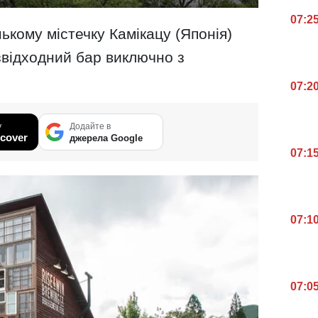
07:2
ькому містечку Камікацу (Японія)
звідходний бар виключно з
07:2
у
Додайте в
cover
джерела Google
07:1
07:1
07:0