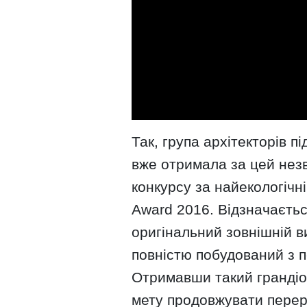
Так, група архітекторів 
вже отримала за цей нез
конкурсу за найекологічні
Award 2016. Відзначаєть
оригінальний зовнішній ви
повністю побудований з 
Отримавши такий грандіоз
мету продовжувати переро