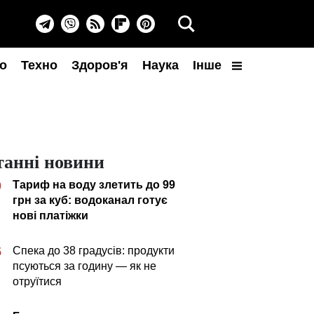
о
Техно
Здоров'я
Наука
Інше
танні новини
Тариф на воду злетить до 99
0
грн за куб: водоканал готує
нові платіжки
Спека до 38 градусів: продукти
5
псуються за годину — як не
отруїтися