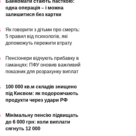
Банкомати стають пасткою:
0
одна операція – і можна
залишитися без картки
Як говорити з дітьми про смерть:
5
5 правил від психологів, які
допоможуть пережити втрату
Пенсіонери відчують прибавку в
0
гаманцях: ПФУ оновив важливий
показник для розрахунку виплат
100 000 кв.м складів знищено
5
під Києвом: як подорожчають
продукти через удари РФ
Мінімальну пенсію підвищать
0
до 6 000 грн: коли виплати
сягнуть 12 000