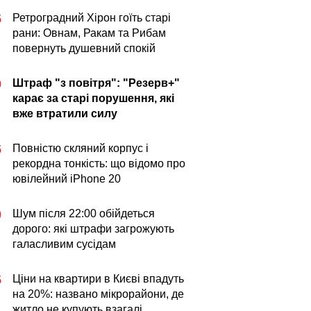
Ретроградний Хірон гоїть старі
5
рани: Овнам, Ракам та Рибам
повернуть душевний спокій
Штраф "з повітря": "Резерв+"
0
карає за старі порушення, які
вже втратили силу
Повністю скляний корпус і
5
рекордна тонкість: що відомо про
ювілейний iPhone 20
Шум після 22:00 обійдеться
0
дорого: які штрафи загрожують
галасливим сусідам
Ціни на квартири в Києві впадуть
5
на 20%: названо мікрорайони, де
житло не купують взагалі