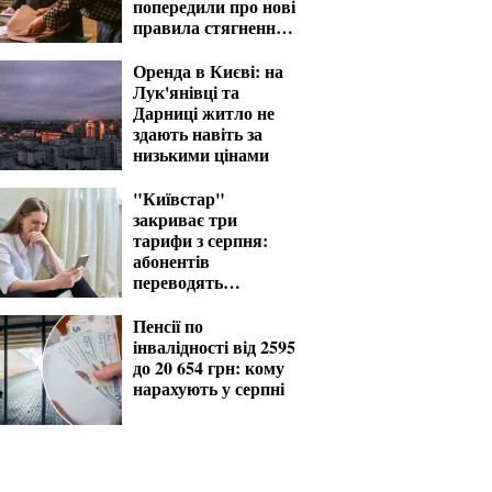
попередили про нові
правила стягнення
боргів
Оренда в Києві: на
Лук'янівці та
Дарниці житло не
здають навіть за
низькими цінами
"Київстар"
закриває три
тарифи з серпня:
абонентів
переводять
автоматично
Пенсії по
інвалідності від 2595
до 20 654 грн: кому
нарахують у серпні