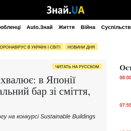
юбленці
Auto.Знай
Життя
Війна
Суспільств
ОРОНАВІРУС В УКРАЇНІ І СВІТІ
НОВИНИ ДНЯ
Ос
ЧИТАТЬ НА РУССКОМ
схвалює: в Японії
08:0
льний бар зі сміття,
07:5
у на конкурсі Sustainable Buildings