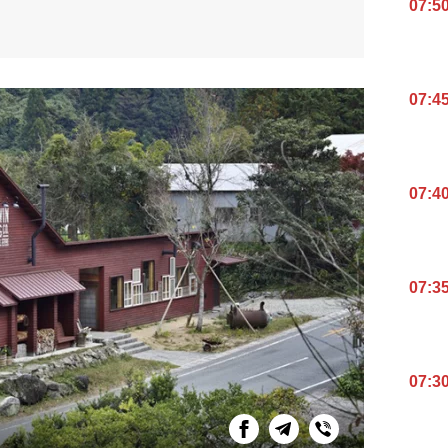
07:5
07:4
07:4
07:3
07:3