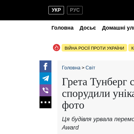
УКР
РУС
Головна
Досьє
Домашні ул
ВІЙНА РОСІЇ ПРОТИ УКРАЇНИ
К
Головна
Світ
Грета Тунберг 
спорудили уніка
фото
Ця будівля урвала перемог
Award