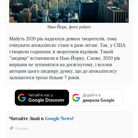
Нью-Йорк, фото pxhere
Мабуть 2020 рік надихнув деяких творителів, тому
очікувати апокаліпсис стане в рази легше. Так, у США
створили годинник зі зворотним відліком. Такий
"шедевр" встановили в Нью-Йорку. Схоже, 2020 рік
вирішив не зупинятися на досягнутому, і вселив
авторам цього шедевру думку, що до апокаліпсису
залишилося трохи більше 7 років.
Читайте нас у
Додайте в
Google Discover
джерела Google
Читайте Знай в
Google News
!