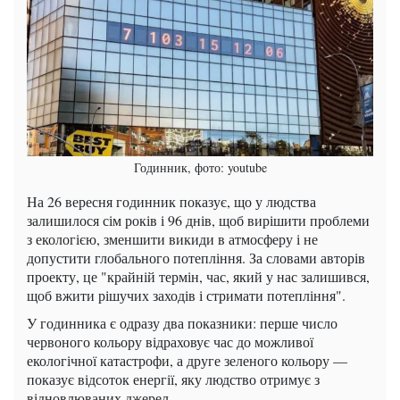
Годинник, фото: youtube
На 26 вересня годинник показує, що у людства
залишилося сім років і 96 днів, щоб вирішити проблеми
з екологією, зменшити викиди в атмосферу і не
допустити глобального потепління. За словами авторів
проекту, це "крайній термін, час, який у нас залишився,
щоб вжити рішучих заходів і стримати потепління".
У годинника є одразу два показники: перше число
червоного кольору відраховує час до можливої
екологічної катастрофи, а друге зеленого кольору —
показує відсоток енергії, яку людство отримує з
відновлюваних джерел.