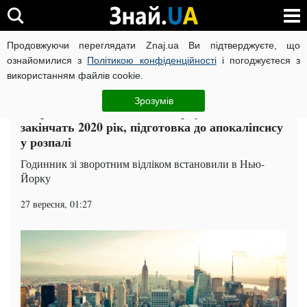
Продовжуючи переглядати Znaj.ua Ви підтверджуєте, що
ВІЙНА РОСІЇ ПРОТИ УКРАЇНИ
КОРОНАВІРУС В УКРАЇНІ І
ознайомилися з
Політикою конфіденційності
і погоджуєтеся з
використанням файлів cookie.
Головна
Світ
ЧИТАТЬ НА РУССКОМ
Зрозумів
Зворотний відлік: в Нью-Йорку епічно
закінчать 2020 рік, підготовка до апокаліпсису
у розпалі
Годинник зі зворотним відліком встановили в Нью-
Йорку
27 вересня, 01:27