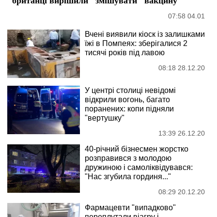
07:58 04.01
Вчені виявили кіоск із залишками
їжі в Помпеях: зберігалися 2
тисячі років під лавою
08:18 28.12.20
У центрі столиці невідомі
відкрили вогонь, багато
поранених: копи підняли
"вертушку"
13:39 26.12.20
40-річний бізнесмен жорстко
розправився з молодою
дружиною і самоліквідувався:
"Нас згубила гординя..."
08:29 20.12.20
Фармацевти "випадково"
переплутали віагру і