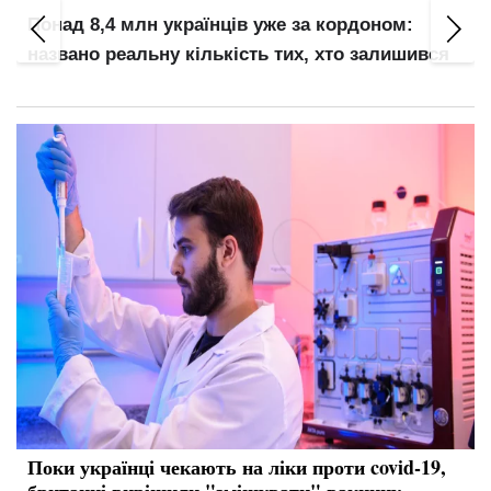
оном:
Сором із дитинства: 7 батьківських урокі
залишився
руйнують психіку на все життя
Поки українці чекають на ліки проти covid-19,
британці вирішили "змішувати" вакцину