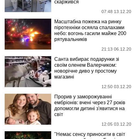
скаржився
07:48 13.12.20
Масштабна пожежа на ринку
піротехніки осяяла спалахами
небо: вогонь гасили майже 200
рятувальників
21:13 06.12.20
Санта вибирає подарунки зі
своїм оленем Валерчиком:
новорічне диво у простому
магазині
12:50 03.12.20
Прорив у заморожуванні
ембріонів: вчені через 27 років
допомогли дитині з'явитися на
світ
12:05 03.12.20
"Немає сенсу приносити в світ