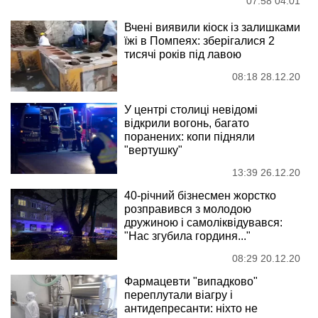
07:58 04.01
Вчені виявили кіоск із залишками
їжі в Помпеях: зберігалися 2
тисячі років під лавою
08:18 28.12.20
У центрі столиці невідомі
відкрили вогонь, багато
поранених: копи підняли
"вертушку"
13:39 26.12.20
40-річний бізнесмен жорстко
розправився з молодою
дружиною і самоліквідувався:
"Нас згубила гординя..."
08:29 20.12.20
Фармацевти "випадково"
переплутали віагру і
антидепресанти: ніхто не