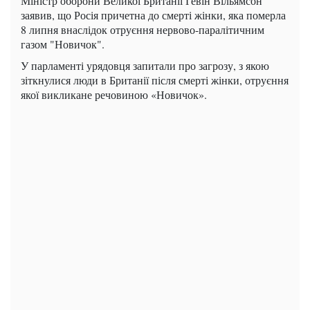
Міністр оборони Великої Британії Гевін Вільямсон
заявив, що Росія причетна до смерті жінки, яка померла
8 липня внаслідок отруєння нервово-паралітичним
газом "Новичок".
У парламенті урядовця запитали про загрозу, з якою
зіткнулися люди в Британії після смерті жінки, отруєння
якої викликане речовиною «Новичок».