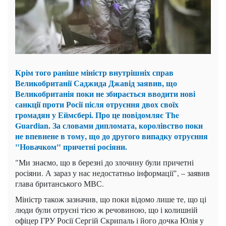
Крім того раніше міністр внутрішніх справ
Великобританії Саджида Джавід заявив, що
Великобританія поки не збирається вводити нові
санкції проти Росії після отруєння двох своїх
громадян у Еймсбері. Про це повідомляє The
Guardian. За словами дипломата, королівство поки
не впевнене в тому, що до другого випадку отруєння
"Новачком" причетні росіяни.
"Ми знаємо, що в березні до злочину були причетні
росіяни. А зараз у нас недостатньо інформації", – заявив
глава британського МВС.
Міністр також зазначив, що поки відомо лише те, що ці
люди були отруєні тією ж речовиною, що і колишній
офіцер ГРУ Росії Сергій Скрипаль і його дочка Юлія у