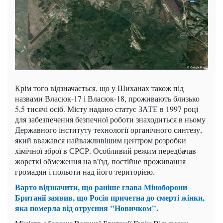
Крім того відзначається, що у Шиханах також під
назвами Власюк-17 і Власюк-18, проживають близько
5,5 тисячі осіб. Місту надано статус ЗАТЕ в 1997 році
для забезпечення безпечної роботи знаходиться в ньому
Державного інституту технології органічного синтезу,
який вважався найважливішим центром розробки
хімічної зброї в СРСР. Особливий режим передбачав
жорсткі обмеження на в'їзд, постійне проживання
громадян і польоти над його територією.
Варто відзначити, що раніше глава Міноборони
Британії заявив, що Росія причетна до смерті жінки,
яка померла від отруєння "Новичком".