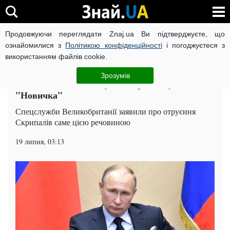
Продовжуючи переглядати Znaj.ua Ви підтверджуєте, що
ВІЙНА РОСІЇ ПРОТИ УКРАЇНИ
КОРОНАВІРУС В УКРАЇНІ І
ознайомилися з
Політикою конфіденційності
і погоджуєтеся з
використанням файлів cookie.
Головна
Світ
ЧИТАТЬ НА РУССКОМ
Зрозумів
Гаага вже близько: Путін закрив базу
"Новичка"
Спецслужби Великобританії заявили про отруєння
Скрипалів саме цією речовиною
19 липня, 03:13