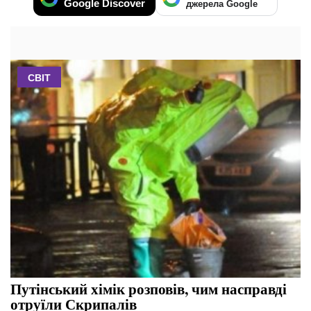
Google Discover
джерела Google
СВІТ
Путінський хімік розповів, чим насправді
отруїли Скрипалів