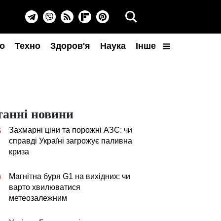
о
Техно
Здоров'я
Наука
Інше
танні новини
Захмарні ціни та порожні АЗС: чи
5
справді Україні загрожує паливна
криза
Магнітна буря G1 на вихідних: чи
0
варто хвилюватися
метеозалежним