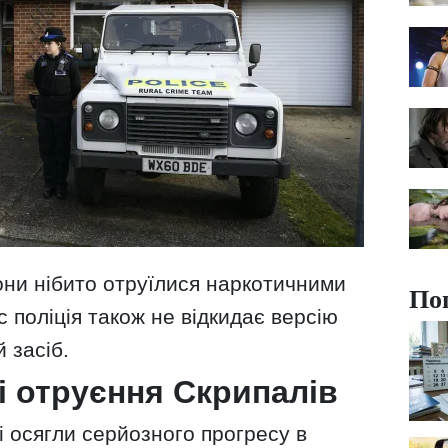
они нібито отруїлися наркотичними
По
 поліція також не відкидає версію
 засіб.
і отруєння Скрипалів
 осягли серйозного прогресу в