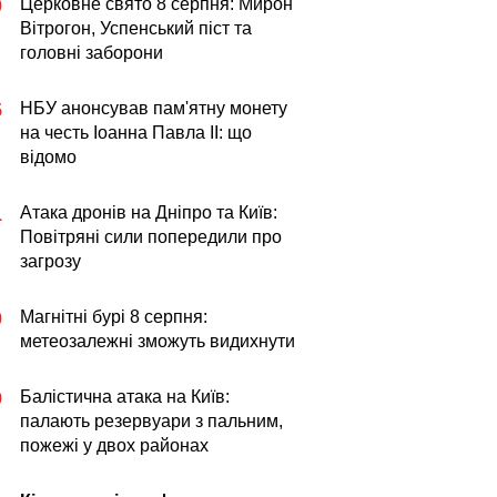
Церковне свято 8 серпня: Мирон
0
Вітрогон, Успенський піст та
головні заборони
НБУ анонсував пам'ятну монету
5
на честь Іоанна Павла II: що
відомо
Атака дронів на Дніпро та Київ:
1
Повітряні сили попередили про
загрозу
Магнітні бурі 8 серпня:
0
метеозалежні зможуть видихнути
Балістична атака на Київ:
9
палають резервуари з пальним,
пожежі у двох районах