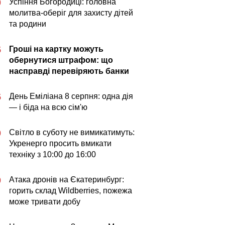
Успіння Богородиці: головна
0
молитва-оберіг для захисту дітей
та родини
Гроші на картку можуть
5
обернутися штрафом: що
насправді перевіряють банки
День Еміліана 8 серпня: одна дія
5
— і біда на всю сім'ю
Світло в суботу не вимикатимуть:
0
Укренерго просить вмикати
техніку з 10:00 до 16:00
Атака дронів на Єкатеринбург:
0
горить склад Wildberries, пожежа
може тривати добу