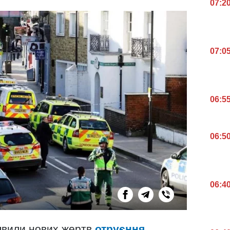
07:2
07:0
06:5
06:5
06:4
иявили нових жертв
отруєння