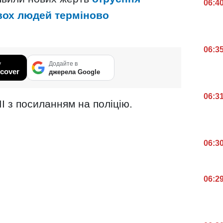
06:4
вох людей терміново
06:3
у
Додайте в
cover
джерела Google
06:3
І з посиланням на поліцію.
06:3
06:2