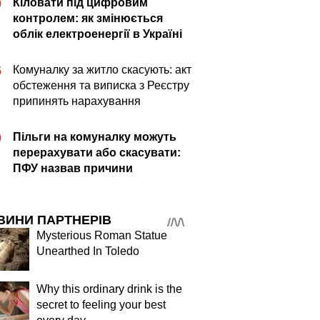
Кіловати під цифровим
0
контролем: як змінюється
облік електроенергії в Україні
Комуналку за житло скасують: акт
5
обстеження та виписка з Реєстру
припинять нарахування
Пільги на комуналку можуть
0
перерахувати або скасувати:
ПФУ назвав причини
ВИНИ ПАРТНЕРІВ
Mysterious Roman Statue
Unearthed In Toledo
Why this ordinary drink is the
secret to feeling your best