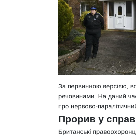
За первинною версією, в
речовинами. На даний час
про нервово-паралітичний
Прорив у справ
Британські правоохоронці