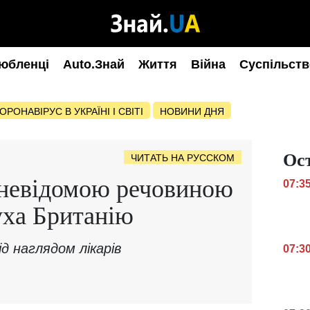
юбленці
Auto.Знай
Життя
Війна
Суспільств
ОРОНАВІРУС В УКРАЇНІ І СВІТІ
НОВИНИ ДНЯ
Ос
ЧИТАТЬ НА РУССКОМ
 невідомою речовиною
07:3
уха Британію
д наглядом лікарів
07:3