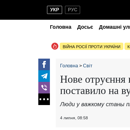
УКР
РУС
Головна
Досьє
Домашні ул
ВІЙНА РОСІЇ ПРОТИ УКРАЇНИ
К
Головна
Світ
Нове отруєння
поставило на в
Люди у важкому станы пі
4 липня, 08:58