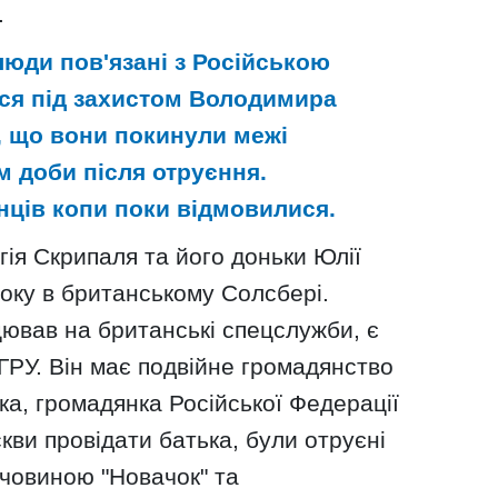
.
люди пов'язані з Російською
ься під захистом Володимира
, що вони покинули межі
м доби після отруєння.
нців копи поки відмовилися.
ія Скрипаля та його доньки Юлії
оку в британському Солсбері.
ював на британські спецслужби, є
ГРУ. Він має подвійне громадянство
очка, громадянка Російської Федерації
кви провідати батька, були отруєні
човиною "Новачок" та