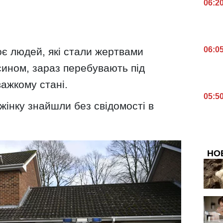
06:2
06:0
оє людей, які стали жертвами
сином, зараз перебувають під
важкому стані.
05:5
і жінку знайшли без свідомості в
НО