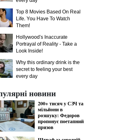
every day
Top 8 Movies Based On Real
Life. You Have To Watch
Them!
Hollywood's Inaccurate
Portrayal of Reality - Take a
Look Inside!
Why this ordinary drink is the
secret to feeling your best
every day
пулярні новини
200+ тисяч у СЗЧ та
мільйони в
розшуку: Федоров
пропонує поетапний
призов
Штраф за середній