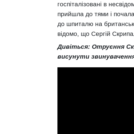
госпіталізовані в несвідо
прийшла до тями і почала 
до шпиталю на британській
відомо, що Сергій Скрипа
Дивіться: Отруєння С
висунути звинувачення