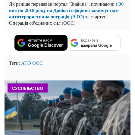
30
Як раніше передавав портал "Знай.ua", починаючи з
квітня 2018 року на Донбасі офіційно закінчується
антитерористична операція (АТО)
та стартує
Операція об'єднаних сил (ООС).
Читайте нас у
Додайте в
Google Discover
джерела Google
Теги:
АТО
ООС
СУСПІЛЬСТВО