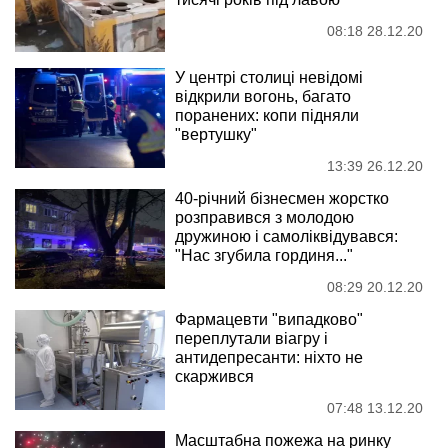
08:18 28.12.20
У центрі столиці невідомі
відкрили вогонь, багато
поранених: копи підняли
"вертушку"
13:39 26.12.20
40-річний бізнесмен жорстко
розправився з молодою
дружиною і самоліквідувався:
"Нас згубила гординя..."
08:29 20.12.20
Фармацевти "випадково"
переплутали віагру і
антидепресанти: ніхто не
скаржився
07:48 13.12.20
Масштабна пожежа на ринку