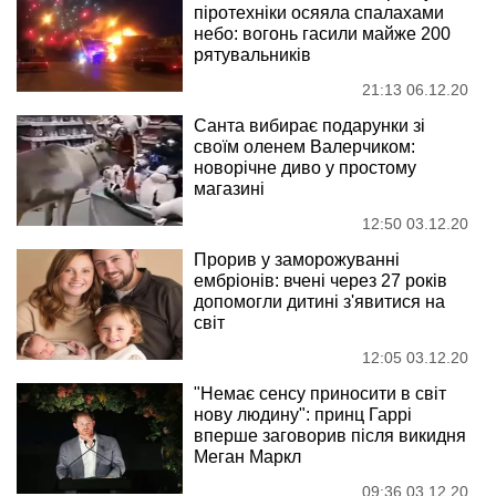
піротехніки осяяла спалахами
небо: вогонь гасили майже 200
рятувальників
21:13 06.12.20
Санта вибирає подарунки зі
своїм оленем Валерчиком:
новорічне диво у простому
магазині
12:50 03.12.20
Прорив у заморожуванні
ембріонів: вчені через 27 років
допомогли дитині з'явитися на
світ
12:05 03.12.20
"Немає сенсу приносити в світ
нову людину": принц Гаррі
вперше заговорив після викидня
Меган Маркл
09:36 03.12.20