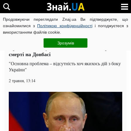
Продовжуючи переглядати Znaj.ua Ви підтверджуєте, що
ВІЙНА РОСІЇ ПРОТИ УКРАЇНИ
КОРОНАВІРУС В УКРАЇНІ І
ознайомилися з
Політикою конфіденційності
і погоджуєтеся з
використанням файлів cookie.
Головна
Світ
ЧИТАТЬ НА РУССКОМ
Зрозумів
Прихвостень Путіна цинічно загавкав про
смерті на Донбасі
"Основна проблема – відсутність хоч якихось дій з боку
України"
2 травня, 13:14