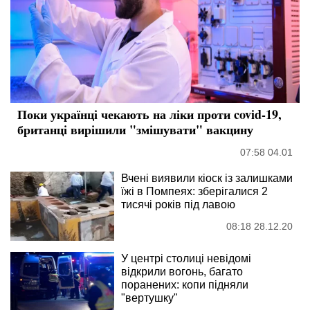
Поки українці чекають на ліки проти covid-19,
британці вирішили "змішувати" вакцину
07:58 04.01
Вчені виявили кіоск із залишками
їжі в Помпеях: зберігалися 2
тисячі років під лавою
08:18 28.12.20
У центрі столиці невідомі
відкрили вогонь, багато
поранених: копи підняли
"вертушку"