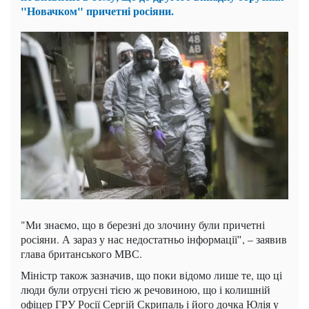
"Новачком" причетні росіяни.
"Ми знаємо, що в березні до злочину були причетні
росіяни. А зараз у нас недостатньо інформації", – заявив
глава британського МВС.
Міністр також зазначив, що поки відомо лише те, що ці
люди були отруєні тією ж речовиною, що і колишній
офіцер ГРУ Росії Сергій Скрипаль і його дочка Юлія у