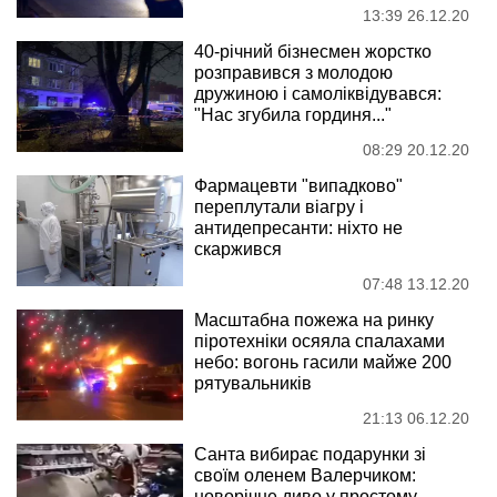
13:39 26.12.20
40-річний бізнесмен жорстко
розправився з молодою
дружиною і самоліквідувався:
"Нас згубила гординя..."
08:29 20.12.20
Фармацевти "випадково"
переплутали віагру і
антидепресанти: ніхто не
скаржився
07:48 13.12.20
Масштабна пожежа на ринку
піротехніки осяяла спалахами
небо: вогонь гасили майже 200
рятувальників
21:13 06.12.20
Санта вибирає подарунки зі
своїм оленем Валерчиком:
новорічне диво у простому