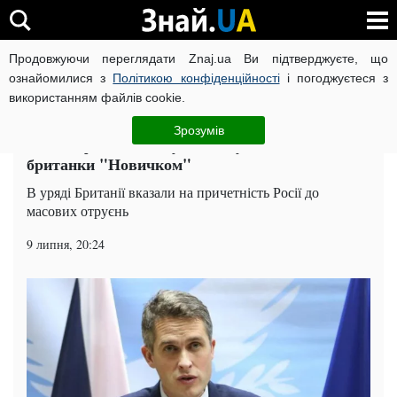
Продовжуючи переглядати Znaj.ua Ви підтверджуєте, що
ВІЙНА РОСІЇ ПРОТИ УКРАЇНИ
КОРОНАВІРУС В УКРАЇНІ І
ознайомилися з
Політикою конфіденційності
і погоджуєтеся з
використанням файлів cookie.
Головна
Світ
ЧИТАТЬ НА РУССКОМ
Зрозумів
Росію офіційно звинуватили у вбивстві
британки "Новичком"
В уряді Британії вказали на причетність Росії до
масових отруєнь
9 липня, 20:24