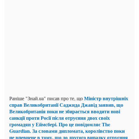
Міністр внутрішніх
Раніше "Знай.ua" писав про те, що
справ Великобританії Саджида Джавід заявив, що
Великобританія поки не збирається вводити нові
санкції проти Росії після отруєння двох своїх
громадян у Еймсбері. Про це повідомляє The
Guardian. За словами дипломата, королівство поки
не впевнене в тому, що до другого випадку отруєння