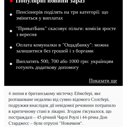
Популярні новини зараз
Пенсіонерів поділять на три категорії: що
зміниться у виплатах
"ПриватБанк" скасовує пільги: комісія зросте
з вересня
Оплата комуналки в "Ощадбанку": можна
залишитися без грошей і з боргами
Виплатять 500, 700 або 1000 грн: українцям
готують додаткову допомогу
Показати ще
4 липня в британському містечку Еймсбері, яке
розташоване недалеко від сумно відомого Солсбері,
подружжя внаслідок дії невідомої речовини потрапило
в критичному стані в лікарні. Згодом з'ясувалося, що
постраждалі – 45-річний Чарлі Роулі і 44-річна Дон
Старджесс – були отруєні "Новачком".