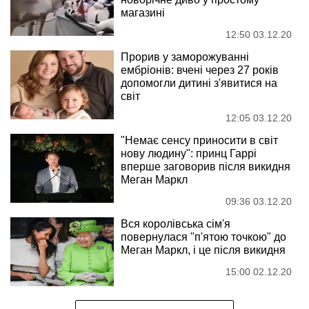
магазині
12:50 03.12.20
Прорив у заморожуванні
ембріонів: вчені через 27 років
допомогли дитині з'явитися на
світ
12:05 03.12.20
"Немає сенсу приносити в світ
нову людину": принц Гаррі
вперше заговорив після викидня
Меган Маркл
09:36 03.12.20
Вся королівська сім'я
повернулася "п'ятою точкою" до
Меган Маркл, і це після викидня
15:00 02.12.20