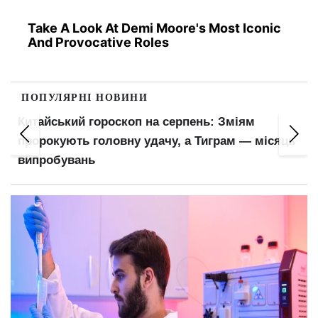
Take A Look At Demi Moore's Most Iconic
And Provocative Roles
ПОПУЛЯРНІ НОВИНИ
Пенсіонери відчують прибавку в гаманцях:
ісяць
ПФУ оновив важливий показник для
розрахунку виплат