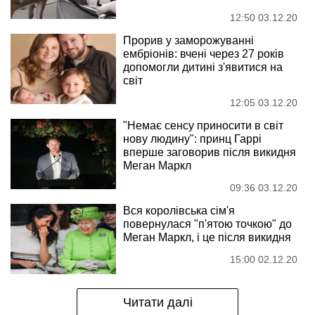
12:50 03.12.20
Прорив у заморожуванні
ембріонів: вчені через 27 років
допомогли дитині з'явитися на
світ
12:05 03.12.20
"Немає сенсу приносити в світ
нову людину": принц Гаррі
вперше заговорив після викидня
Меган Маркл
09:36 03.12.20
Вся королівська сім'я
повернулася "п'ятою точкою" до
Меган Маркл, і це після викидня
15:00 02.12.20
Читати далі