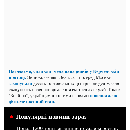
Нагадаємо, спливли імена нападників у Керченській
протоці.
Як повідомляв "Знай.ua", посеред Москви
замінували
десять торговельних центрів, людей масово
евакуюють після повідомлення екстрених служб. Також
пояснили, як
"Знай.ua", українцям простими словами
діятиме воєнний стан.
Популярні новини зараз
Понад 1200 тонн їжі знищено ударом росіян: