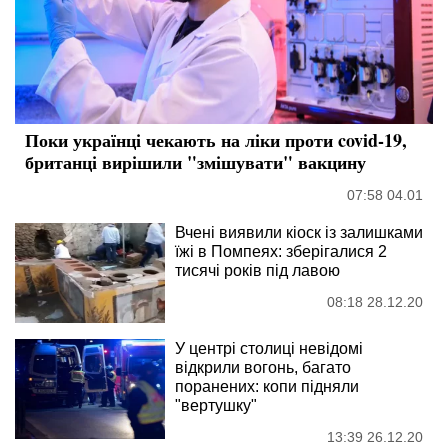
Поки українці чекають на ліки проти covid-19,
британці вирішили "змішувати" вакцину
07:58 04.01
Вчені виявили кіоск із залишками
їжі в Помпеях: зберігалися 2
тисячі років під лавою
08:18 28.12.20
У центрі столиці невідомі
відкрили вогонь, багато
поранених: копи підняли
"вертушку"
13:39 26.12.20