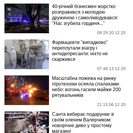
40-річний бізнесмен жорстко
розправився з молодою
дружиною і самоліквідувався:
"Нас згубила гординя..."
08:29 20.12.20
Фармацевти "випадково"
переплутали віагру і
антидепресанти: ніхто не
скаржився
07:48 13.12.20
Масштабна пожежа на ринку
піротехніки осяяла спалахами
небо: вогонь гасили майже 200
рятувальників
21:13 06.12.20
Санта вибирає подарунки зі
своїм оленем Валерчиком:
новорічне диво у простому
магазині