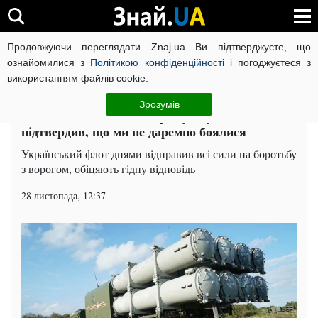
Продовжуючи переглядати Znaj.ua Ви підтверджуєте, що
ВІЙНА РОСІЇ ПРОТИ УКРАЇНИ
КОРОНАВІРУС В УКРАЇНІ І
ознайомилися з
Політикою конфіденційності
і погоджуєтеся з
використанням файлів cookie.
Головна
Світ
ЧИТАТЬ НА РУССКОМ
Зрозумів
Ракетні комплекси до Криму: Путін
підтвердив, що ми не даремно боялися
Український флот днями відправив всі сили на боротьбу
з ворогом, обіцяють гідну відповідь
28 листопада, 12:37