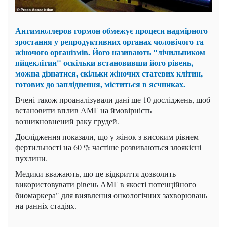
Антимюллеров гормон обмежує процеси надмірного
зростання у репродуктивних органах чоловічого та
жіночого організмів. Його називають "лічильником
яйцеклітин" оскільки встановивши його рівень,
можна дізнатися, скільки жіночих статевих клітин,
готових до запліднення, міститься в яєчниках.
Вчені також проаналізували дані ще 10 досліджень, щоб
встановити вплив АМГ на ймовірність
возникновнений раку грудей.
Дослідження показали, що у жінок з високим рівнем
фертильності на 60 % частіше розвиваються злоякісні
пухлини.
Медики вважають, що це відкриття дозволить
використовувати рівень АМГ в якості потенційного
биомаркера" для виявлення онкологічних захворювань
на ранніх стадіях.