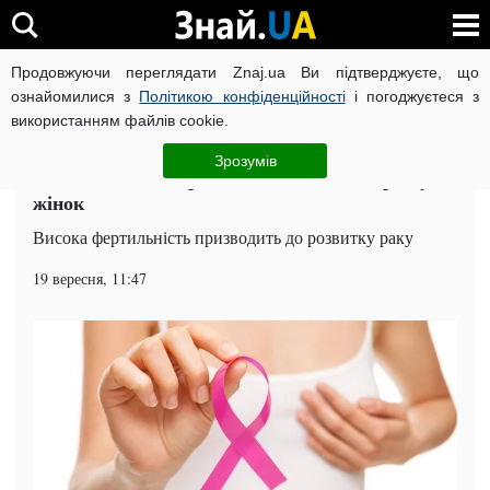
Продовжуючи переглядати Znaj.ua Ви підтверджуєте, що
ВІЙНА РОСІЇ ПРОТИ УКРАЇНИ
КОРОНАВІРУС В УКРАЇНІ І
ознайомилися з
Політикою конфіденційності
і погоджуєтеся з
використанням файлів cookie.
Головна
Здоров'я
ЧИТАТЬ НА РУССКОМ
Зрозумів
Вчені виявили гормон, який викликає рак у
жінок
Висока фертильність призводить до розвитку раку
19 вересня, 11:47