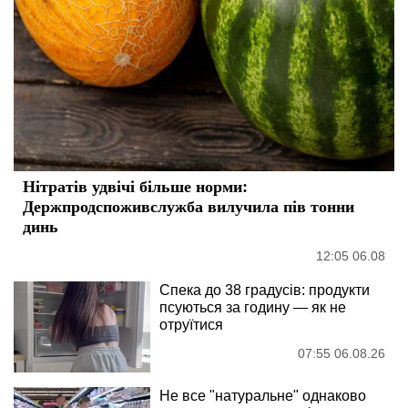
Нітратів удвічі більше норми:
Держпродспоживслужба вилучила пів тонни
динь
12:05 06.08
Спека до 38 градусів: продукти
псуються за годину — як не
отруїтися
07:55 06.08.26
Не все "натуральне" однаково