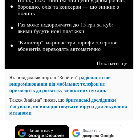
Понад 1200 тонн їжі знищено ударом росіян:
борошно, олія та консерви — що зникне з
полиць
Газ може подорожчати до 15 грн за куб:
якими будуть нові платіжки
"Київстар" закриває три тарифи з серпня:
абонентів переводять автоматично
Показати ще
радіочастотне
Як повідомляв портал "Знай.иа"
випромінювання від мобільних телефон не
призводить до розвитку злоякісних пухлин.
британські дослідники
Також Знай.иа" писав, що
з'ясували, як використовувати віруси для лікування
меланоми.
Читайте нас у
Додайте в
Google Discover
джерела Google