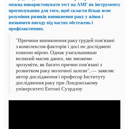
можна використовувати тест на АМГ як інструменту
прогнозування для того, щоб скласти більш ясне
розуміння ризиків виникнення раку у жінок і
визначити вигоду від частих обстежень і
профілактичних.
"Причини виникнення раку грудей пов'язані
з комплексом факторів і досі не дослідженi
повною мірою. Однак узагальнивши
великий масив даних, ми зможемо
зрозуміти, як багато причин пов'язані з
розвитком раку молочної залози", — заявляє
автор дослідження і професор Інституту
дослідження раку при Лондонському
університеті Ентоні Суэрдлоу