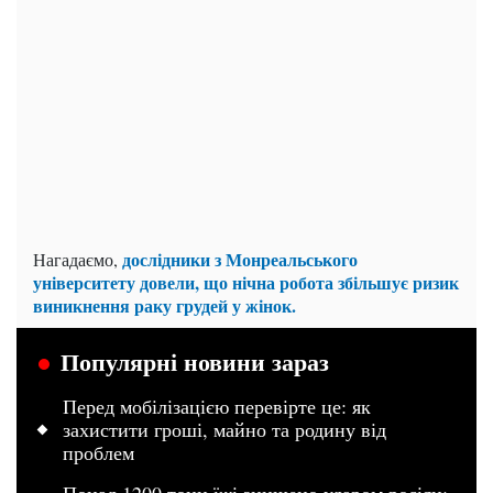
дослідники з Монреальського
Нагадаємо,
університету довели, що нічна робота збільшує ризик
виникнення раку грудей у жінок.
Популярні новини зараз
Перед мобілізацією перевірте це: як
захистити гроші, майно та родину від
проблем