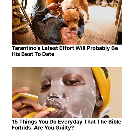
Tarantino’s Latest Effort Will Probably Be
His Best To Date
15 Things You Do Everyday That The Bible
Forbids: Are You Guilty?