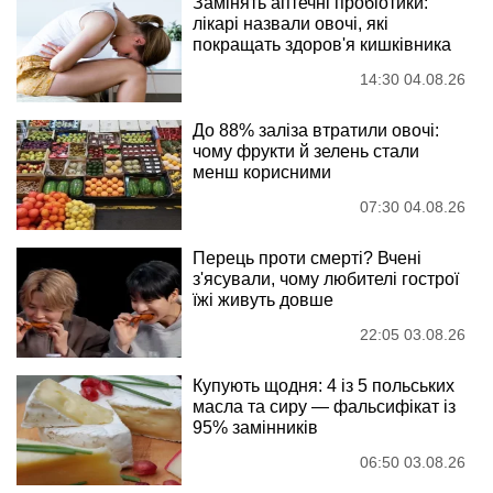
Замінять аптечні пробіотики:
лікарі назвали овочі, які
покращать здоров'я кишківника
14:30 04.08.26
До 88% заліза втратили овочі:
чому фрукти й зелень стали
менш корисними
07:30 04.08.26
Перець проти смерті? Вчені
з'ясували, чому любителі гострої
їжі живуть довше
22:05 03.08.26
Купують щодня: 4 із 5 польських
масла та сиру — фальсифікат із
95% замінників
06:50 03.08.26