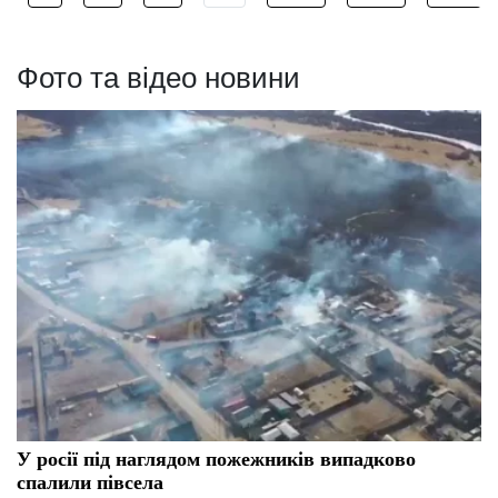
Фото та відео новини
У росії під наглядом пожежників випадково
спалили півсела