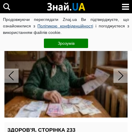
Продовжуючи переглядати Znaj.ua Ви підтверджуєте, що
ВІЙНА РОСІЇ ПРОТИ УКРАЇНИ
КОРОНАВІРУС В УКРАЇНІ І
ознайомилися з
Політикою конфіденційності
і погоджуєтеся з
використанням файлів cookie.
Субсидію не скасують: ПФУ назвав
умову
Зрозумів
ЗДОРОВ'Я, СТОРІНКА 233