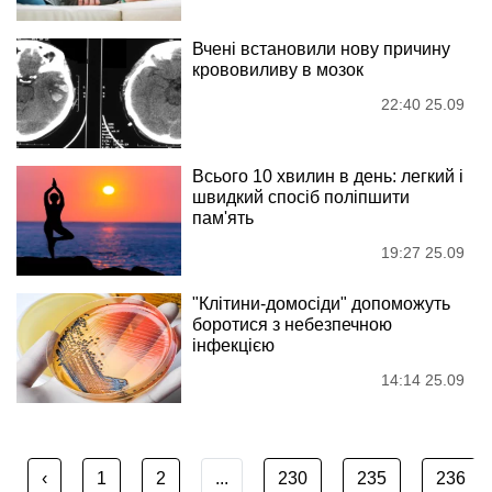
Вчені встановили нову причину
крововиливу в мозок
22:40 25.09
Всього 10 хвилин в день: легкий і
швидкий спосіб поліпшити
пам'ять
19:27 25.09
"Клітини-домосіди" допоможуть
боротися з небезпечною
інфекцією
14:14 25.09
‹
1
2
...
230
235
236