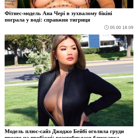
Фітнес-модель Ана Чері в зухвалому бікіні
пограла у воді: справжня тигриця
05:00 18.09
Модель плюс-сайз Джоджо Бейбі оголила груди
просто на пробіжці: розстебнулася блискавка