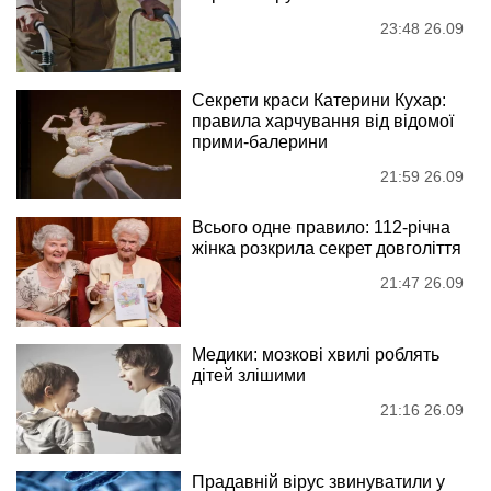
23:48 26.09
Секрети краси Катерини Кухар:
правила харчування від відомої
прими-балерини
21:59 26.09
Всього одне правило: 112-річна
жінка розкрила секрет довголіття
21:47 26.09
Медики: мозкові хвилі роблять
дітей злішими
21:16 26.09
Прадавній вірус звинуватили у